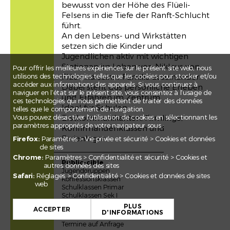
bewusst von der Höhe des Flüeli-
Felsens in die Tiefe der Ranft-Schlucht
führt.
An den Lebens- und Wirkstätten
setzen sich die Kinder und
Jugendlichen aktiv mit wichtigen
Stationen im Leben von Niklaus von
Pour offrir les meilleures expériences sur le présent site web, nous
utilisons des technologies telles que les cookies pour stocker et/ou
Flüe und seiner Familie auseinander.
accéder aux informations des appareils. Si vous continuez à
Dabei steht das persönliche Erleben
naviguer en l’état sur le présent site, vous consentez à l’usage de
und Erfahren im Zentrum.
ces technologies qui nous permettent de traiter des données
Ideal für Schulen,
telles que le comportement de navigation.
Vous pouvez désactiver l'utilisation de cookies en sélectionnant les
Erstkommunikanten, Firmlinge,
paramètres appropriés de votre navigateur sous :
Konfirmandenklassen und
Ferienlager.
Firefox:
Paramètres > Vie privée et sécurité > Cookies et données
de sites
Chrome:
Paramètres > Confidentialité et sécurité > Cookies et
Public-cible
autres données des sites
Jugendgruppen
Safari:
Réglages > Confidentialité > Cookies et données de sites
Konfessionsklassen
web
Schulklassen Primar
+
Schulklassen Sek I
PLUS
−
ACCEPTER
D'INFORMATIONS
Date
Termine auf Anfrage
Leaflet