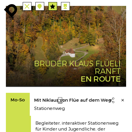
TOUTES
STATIONS
enroute
enroute
close
station
angebote
station
anreise
PARCOURS
EVENTS
FILTRE
route
event
agenda
INFO
enroute
BRUDER KLAUS FLÜELI
RANFT
EN ROUTE
Mo-So
Mit Niklaus von Flüe auf dem Weg

Stationenweg
Drucken
Begleiteter, interaktiver Stationenweg
für Kinder und Jugendliche, der