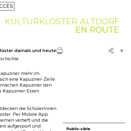
CCÈS
KULTURKLOSTER ALTDORF
EN ROUTE
loster damals und heute

schichte
Drucken
Kapuziner mehr im
sich eine Kapuziner-Zelle
machen Kapuziner den
s Kapuziner-Essen
tdecken die SchülerInnen
ce
oster. Per Mobile App
-
emen vertieft und die
le et
ers aufgespürt und
Public-cible