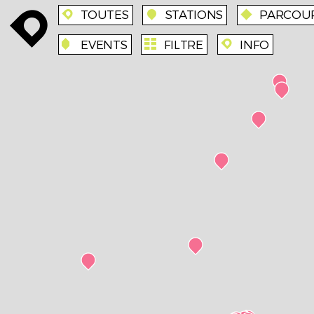
TOUTES
STATIONS
PARCOU
enroute
enroute
station
route
EVENTS
FILTRE
INFO
event
agenda
enroute