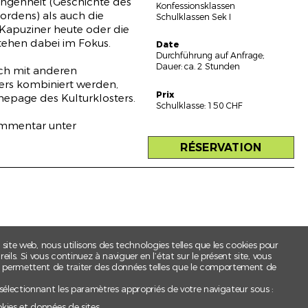
angenheit (Geschichte des
Konfessionsklassen
ordens) als auch die
Schulklassen Sek I
Kapuziner heute oder die
tehen dabei im Fokus.
Date
Durchführung auf Anfrage;
Dauer: ca. 2 Stunden
ch mit anderen
ers kombiniert werden,
Prix
epage des Kulturklosters.
Schulklasse: 150 CHF
innen
ommentar unter
RÉSERVATION
t site web, nous utilisons des technologies telles que les cookies pour
mals
ls. Si vous continuez à naviguer en l’état sur le présent site, vous
s permettent de traiter des données telles que le comportement de
 sélectionnant les paramètres appropriés de votre navigateur sous :
okies et données de sites