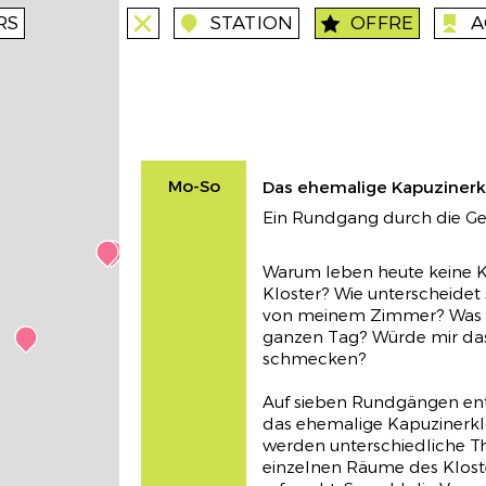
STATION
OFFRE
A
RS
close
close
station
angebote
anreise
Öffentliche Synagogenführung
stations
So
Mo-So
Das ehemalige Kapuzinerk
Ein Rundgang durch die Ge
Warum leben heute keine 
Kloster? Wie unterscheidet 
von meinem Zimmer? Was 
ganzen Tag? Würde mir da
Introduction au chiisme
stations
schmecken?
me, ve
Auf sieben Rundgängen en
Connaissez-vous l’origine de la différen
das ehemalige Kapuzinerkl
entre le chiisme et le sunnisme ? Savez
werden unterschiedliche Th
vous quelle est la composition culturel
einzelnen Räume des Klost