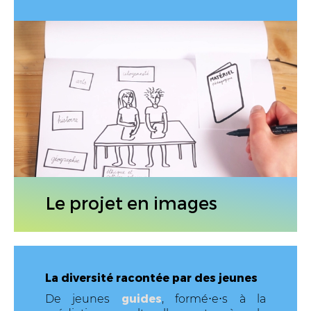
Le projet en images
La diversité racontée par des jeunes
guides
De jeunes
, formé
e
s à la
⋅
⋅