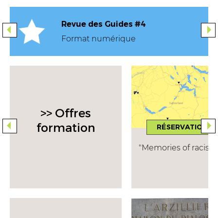
educate
Revue des Guides #4
Format numérique
>> Offres
formation
RÉSERVATION
"Memories of racism