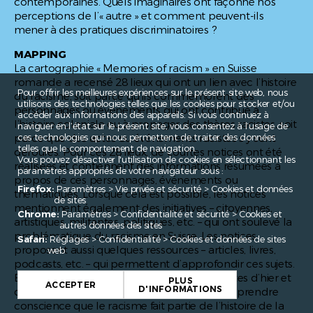
contemporaines. Quels imaginaires ont façonné nos
perceptions de l’« autre » et comment peuvent-ils
mener à des pratiques discriminatoires ?
MAPPING
La cartographie « Memories of racism » en Suisse
romande a recensé 28 lieux qui ont un lien avec l’histoire
Pour offrir les meilleures expériences sur le présent site web, nous
du racisme, soit parce qu’ils commémorent des
utilisons des technologies telles que les cookies pour stocker et/ou
personnages ou événements qui ont contribué à
accéder aux informations des appareils. Si vous continuez à
l’histoire coloniale ou à propager des thèses racistes, soit
naviguer en l’état sur le présent site, vous consentez à l’usage de
ces technologies qui nous permettent de traiter des données
parce que des actes ou événements racistes s’y sont
telles que le comportement de navigation.
déroulés. Pour ces 28 lieux, de courtes notices ont été
Vous pouvez désactiver l'utilisation de cookies en sélectionnant les
réalisées et contiennent des informations résumées à
paramètres appropriés de votre navigateur sous :
propos de ces personnages, événements ou
Firefox:
Paramètres > Vie privée et sécurité > Cookies et données
thématiques. Lorsque cela est possible, les notices
de sites
mentionnent également des initiatives – citoyennes,
Chrome:
Paramètres > Confidentialité et sécurité > Cookies et
artistiques, militantes, politiques, etc. – qui ont soulevé la
autres données des sites
problématique du racisme en Suisse. Les notices
Safari:
Réglages > Confidentialité > Cookies et données de sites
proposent aussi quelques ressources – articles, livres,
web
+
podcasts, etc. – qui permettent d’approfondir ces sujets.
En rendant visible les actes et les idées racistes d’hier et
PLUS
−
ACCEPTER
D'INFORMATIONS
d’aujourd’hui, cette cartographie permet de prendre
conscience que le racisme fait partie de l’histoire de la
Leaflet