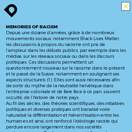
TOUTES
enroute
enroute
close
MEMORIES
OF
MEMORIES OF RACISM
RACISM
Depuis une dizaine d’années, grâce à de nombreux
mouvements sociaux, notamment
Black Lives Matter
,
INFO
enroute
les discussions à propos du racisme ont pris de
l’ampleur dans les débats publics, par exemple dans les
médias, sur les réseaux sociaux ou dans les discours
politiques. Ces discussions permettent un
questionnement nouveau sur le racisme dans le présent
et le passé de la Suisse, notamment en soulignant ses
aspects structurels (1). Elles sont aussi nécessaires afin
de sortir du mythe de la neutralité helvétique dans
l’entreprise coloniale et de faire face à ce pan, souvent
occulté, de l’histoire de notre pays.
Au fil des siècles, des théories scientifiques, des initiatives
politiques et diverses pratiques ont banalisé voire
naturalisé la différentiation et hiérarchisation entre les
humain·e·s et ainsi, ont renforcé l’idéologie raciste qui
perdure encore largement dans nos sociétés