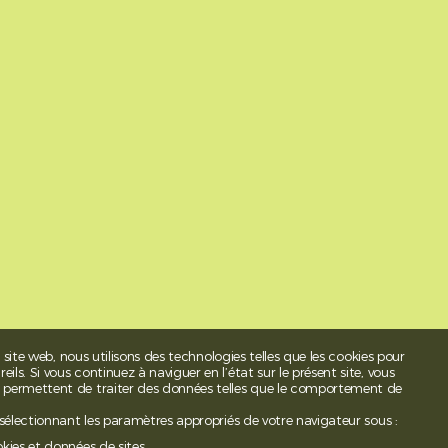
t site web, nous utilisons des technologies telles que les cookies pour
ls. Si vous continuez à naviguer en l’état sur le présent site, vous
s permettent de traiter des données telles que le comportement de
 sélectionnant les paramètres appropriés de votre navigateur sous :
okies et données de sites