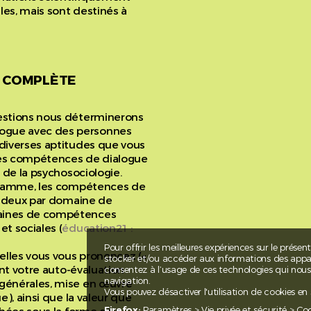
les, mais sont destinés à
N COMPLÈTE
uestions nous déterminerons
ogue avec des personnes
 diverses aptitudes que vous
 les compétences de dialogue
 de la psychosociologie.
agramme, les compétences de
s, deux par domaine de
aines de compétences
t sociales (
éducation21 :
Pour offrir les meilleures expériences sur le présen
elles vous vous prononcez («
stocker et/ou accéder aux informations des apparei
ent votre auto-évaluation
consentez à l’usage de ces technologies qui nou
navigation.
générales, mise en œuvre
Vous pouvez désactiver l'utilisation de cookies en
e), ainsi que la valeur que
Firefox:
Paramètres > Vie privée et sécurité > Co