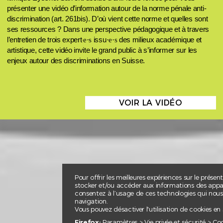
présenter une vidéo d’information autour de la norme pénale anti-
discrimination (art. 261bis). D’où vient cette norme et quelles sont
ses ressources ? Dans une perspective pédagogique et à travers
·
l’entretien de trois expert
e·s
issu
·e·s
des milieux académique et
artistique, cette vidéo invite le grand public à s’informer sur les
enjeux autour des discriminations en Suisse.
VOIR LA VIDÉO
Pour offrir les meilleures expériences sur le présen
stocker et/ou accéder aux informations des apparei
consentez à l’usage de ces technologies qui nou
navigation.
Vous pouvez désactiver l'utilisation de cookies en
Firefox:
Paramètres > Vie privée et sécurité > Co