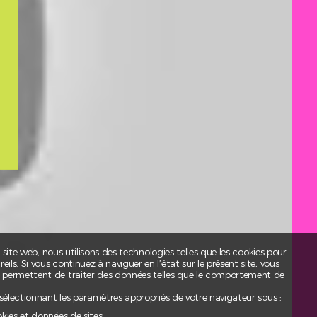
t site web, nous utilisons des technologies telles que les cookies pour
ls. Si vous continuez à naviguer en l’état sur le présent site, vous
s permettent de traiter des données telles que le comportement de
 sélectionnant les paramètres appropriés de votre navigateur sous :
okies et données de sites