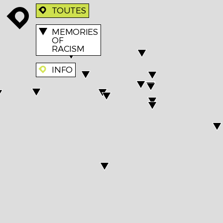
TOUTES
enroute
enroute
MEMORIES
OF
RACISM
INFO
enroute