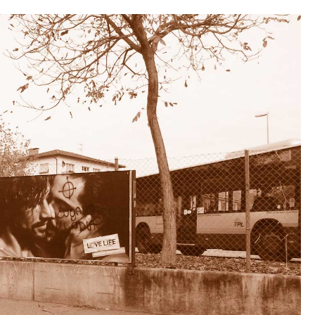
r
en
r
rt,
stes
tron
...