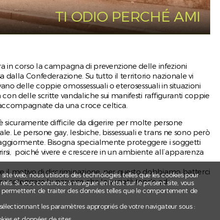
TI ODIO PERCHÉ AMI
ra in corso la campagna di prevenzione delle infezioni
a dalla Confederazione. Su tutto il territorio nazionale vi
evano delle coppie omossessuali o eterosessuali in situazioni
con delle scritte vandaliche sui manifesti raffiguranti coppie
te accompagnate da una croce celtica.
es
è sicuramente difficile da digerire per molte persone
. Le persone gay, lesbiche, bissessuali e trans ne sono però
maggiormente. Bisogna specialmente proteggere i soggetti
rsi, poiché vivere e crescere in un ambiente all’apparenza
e
il motivo di discriminazione, per questo dobbiamo batterci
t site web, nous utilisons des technologies telles que les cookies pour
r proteggere le persone che la società tende ad
ls. Si vous continuez à naviguer en l’état sur le présent site, vous
s permettent de traiter des données telles que le comportement de
 sélectionnant les paramètres appropriés de votre navigateur sous :
okies et données de sites