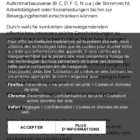
Aufenthaltsausweise (B, C, D, F, G, N u.a.) die Stimmrecht,
Arbeitstätigkeit oder Sozialleistungen bis hin zur
Bewegungsfreiheit einschränken können.
Durch welche konkreten überwiegendenden
öffentlichen Interessen solche Einschränkungen zu
rechtfertigen sind, scheint unklar. Pauschale Aussagen
Pour offrir les meilleures expériences sur le présent site web, nous
zum «wirtschaftlichen Interesse» oder «Schutz der
utilisons des technologies telles que les cookies pour stocker et/ou
öffentlichen Sicherheit und Ordnung» sind nicht
accéder aux informations des appareils. Si vous continuez à
naviguer en l’état sur le présent site, vous consentez à l’usage de
hinreichend, wie ein EKR-Gutachten aufzeigt. Artikel 8
ces technologies qui nous permettent de traiter des données
der Bundesverfassung, demgemäss niemand wegen der
telles que le comportement de navigation.
Herkunft oder der sozialen Stellung diskriminiert werden
Vous pouvez désactiver l'utilisation de cookies en sélectionnant les
darf, schützt auch vor indirekter Diskriminierung in Form
paramètres appropriés de votre navigateur sous :
von staatlicher Anordnung.
Firefox:
Paramètres > Vie privée et sécurité > Cookies et données
de sites
#Institutioneller Rassismus #Fremdenfeindlichkeit
Chrome:
Paramètres > Confidentialité et sécurité > Cookies et
autres données des sites
Safari:
Réglages > Confidentialité > Cookies et données de sites
Quellen
web
+
https://www.lindt-home-of-chocolate.com/de/
PLUS
https://www.lindt-spruengli.com/press-releases-and-
−
ACCEPTER
D'INFORMATIONS
news/wie-ein-besserer-zugang-zu-bildung-das-risiko-von-
Leaflet
kinderarbeit-vermindern-soll/