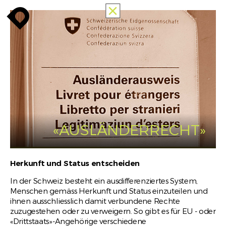
TOUTES
enroute
enroute
close
MEMORIES
OF
RACISM
INFO
enroute
«AUSLÄNDERRECHT»
Herkunft und Status entscheiden
In der Schweiz besteht ein ausdifferenziertes System,
Menschen gemäss Herkunft und Status einzuteilen und
ihnen ausschliesslich damit verbundene Rechte
zuzugestehen oder zu verweigern. So gibt es für EU - oder
«Drittstaats»-Angehörige verschiedene