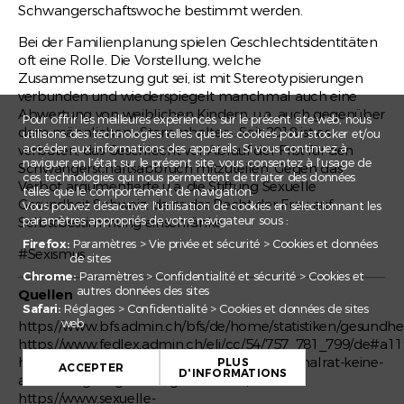
Schwangerschaftswoche bestimmt werden.
Bei der Familienplanung spielen Geschlechtsidentitäten
oft eine Rolle. Die Vorstellung, welche
Zusammensetzung gut sei, ist mit Stereotypisierungen
verbunden und wiederspiegelt manchmal auch eine
Abwertung von weiblichen Kindern, u.a. auch gegenüber
Pour offrir les meilleures expériences sur le présent site web, nous
dem männlichen «Stammhalter». Seit 2018 ist es
utilisons des technologies telles que les cookies pour stocker et/ou
accéder aux informations des appareils. Si vous continuez à
verboten, das Geschlecht vor Ablauf der Frist für den
naviguer en l’état sur le présent site, vous consentez à l’usage de
Schwangerschaftsabbruch mitzuteilen. Gegen das
ces technologies qui nous permettent de traiter des données
Verbot argumentierte u.a. die Stiftung Sexuelle
telles que le comportement de navigation.
Gesundheit Schweiz, da es das Recht der Frau auf
Vous pouvez désactiver l'utilisation de cookies en sélectionnant les
paramètres appropriés de votre navigateur sous :
Selbstbestimmung einschränke.
Firefox:
Paramètres > Vie privée et sécurité > Cookies et données
#Sexismus
de sites
Chrome:
Paramètres > Confidentialité et sécurité > Cookies et
autres données des sites
Quellen
Safari:
Réglages > Confidentialité > Cookies et données de sites
web
https://www.bfs.admin.ch/bfs/de/home/statistiken/gesundh
+
https://www.fedlex.admin.ch/eli/cc/54/757_781_799/de#a1
https://www.human-life.ch/2018/03/14/nationalrat-keine-
PLUS
−
ACCEPTER
D'INFORMATIONS
abtreibung-wegen-des-geschlechts/
https://www.sexuelle-
Leaflet