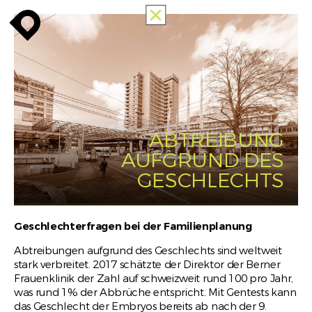
TOUTES
enroute
enroute
close
MEMORIES
OF
RACISM
INFO
enroute
ABTREIBUNG
AUFGRUND DES
GESCHLECHTS
Geschlechterfragen bei der Familienplanung
Abtreibungen aufgrund des Geschlechts sind weltweit
stark verbreitet. 2017 schätzte der Direktor der Berner
Frauenklinik der Zahl auf schweizweit rund 100 pro Jahr,
was rund 1% der Abbrüche entspricht. Mit Gentests kann
das Geschlecht der Embryos bereits ab nach der 9.