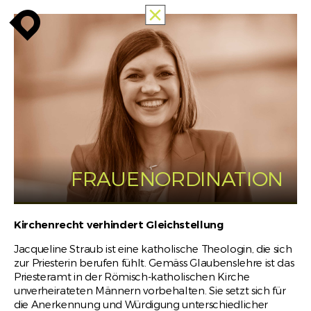
TOUTES
enroute
enroute
close
MEMORIES
OF
RACISM
INFO
enroute
FRAUENORDINATION
Kirchenrecht verhindert Gleichstellung
Jacqueline Straub ist eine katholische Theologin, die sich
zur Priesterin berufen fühlt. Gemäss Glaubenslehre ist das
Priesteramt in der Römisch-katholischen Kirche
unverheirateten Männern vorbehalten. Sie setzt sich für
die Anerkennung und Würdigung unterschiedlicher