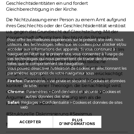
Geschlechtsidentitäten ein und fordert
Gleichberechtigung in der Kirche.
Die Nichtzulassung einer Person zu einem Amt aufgrund
ihres Geschlechts oder der Geschlechtsidentität verstösst
u.a. gegen das Grundrecht auf Gleichstellung. Mit der
Körperschaft öffentlichen Rechts ist die Römisch-
Pour offrir les meilleures expériences sur le présent site web, nous
katholische Kirche in der Schweiz der hiesigen
utilisons des technologies telles que les cookies pour stocker et/ou
Gesetzgebung unterworfen – kirchenrechtlich nicht. Im
accéder aux informations des appareils. Si vous continuez à
naviguer en l’état sur le présent site, vous consentez à l’usage de
Konflikt zwischen staatlichem und religiösem Recht
ces technologies qui nous permettent de traiter des données
muss laut der Juristin Denise Buser das faktische
telles que le comportement de navigation.
Selbstbestimmungsrecht der Kirche, durch die
Vous pouvez désactiver l'utilisation de cookies en sélectionnant les
Religionsfreiheit gewährleistet, ebenfalls berücksichtigt
paramètres appropriés de votre navigateur sous :
werden. Gemäss Buser könnten jedoch gerade im
Firefox:
Paramètres > Vie privée et sécurité > Cookies et données
konkreten Fall einer Theologin, die benachteiligt wird,
de sites
die Grundrechtseinschränkung das gewichtigere
Chrome:
Paramètres > Confidentialité et sécurité > Cookies et
autres données des sites
Argument in der Güterabwägung sein als die
Safari:
Réglages > Confidentialité > Cookies et données de sites
Kirchenrechtstradition.
web
+
#Strukturelle Diskriminierung #Sexismus
PLUS
−
ACCEPTER
Mehr dazu im
Blog
von Jacqueline Straub.
D'INFORMATIONS
Leaflet