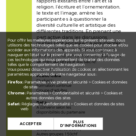
rapports existants entre l’art et la
religion, l’écriture et l’ornementation,
le texte et l’image, amène les
participant·e·s à questionner la
diversité culturelle et artistique des
différentes traditions. En prenant une
part active dans les discussions,
Pour offrir les meilleures expériences sur le présent site web, nous
ils·elles sont appelé·e·s à argumenter
utilisons des technologies telles que les cookies pour stocker et/ou
leur point de vue et s’interroger en
accéder aux informations des appareils. Si vous continuez à
naviguer en l’état sur le présent site, vous consentez à l’usage de
toile de fond sur la manière dont l’art
ces technologies qui nous permettent de traiter des données
se met au service du sacré.
telles que le comportement de navigation.
Vous pouvez désactiver l'utilisation de cookies en sélectionnant les
paramètres appropriés de votre navigateur sous :
Public-cible
Etudiants
Firefox:
Paramètres > Vie privée et sécurité > Cookies et données
Formation continue
de sites
Groupe d'adultes
Chrome:
Paramètres > Confidentialité et sécurité > Cookies et
autres données des sites
Date
Safari:
Réglages > Confidentialité > Cookies et données de sites
A convenir selon les
web
disponibilités du partenaire
+
PLUS
−
ACCEPTER
Prix
D'INFORMATIONS
Groupes scolaires: 50chf /
Leaflet
Autres groupes: 150chf