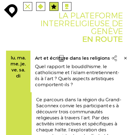
TOUTES
STATIONS
enroute
enroute
close
route
angebote
station
anreise
LA PLATEFORME
PARCOURS
EVENTS
FILTRE
route
event
agenda
INTERRELIGIEUSE DE
GENÈVE
INFO
enroute
EN ROUTE
lu, ma,
Art et écriture dans les religions

me, je,
Quel rapport le bouddhisme, le
Drucken
ve, sa,
catholicisme et l’islam entretiennent-
di
ils à l’art ? Quels aspects artistiques
comportent-ils ?
Ce parcours dans la région du Grand-
Saconnex convie les participant·e·s à
découvrir trois communautés
religieuses à travers l’art. Par des
activités interactives et spécifiques à
chaque halte, l’exploration des