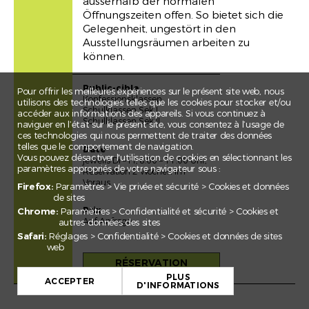
ausserhalb der normalen
Öffnungszeiten offen. So bietet sich die
Gelegenheit, ungestört in den
Ausstellungsräumen arbeiten zu
können.
Public-cible
Pour offrir les meilleures expériences sur le présent site web, nous
Konfessionsklassen
utilisons des technologies telles que les cookies pour stocker et/ou
Schulklassen Sek I
accéder aux informations des appareils. Si vous continuez à
Schulklassen Sek II
naviguer en l’état sur le présent site, vous consentez à l’usage de
ces technologies qui nous permettent de traiter des données
telles que le comportement de navigation.
Date
Vous pouvez désactiver l'utilisation de cookies en sélectionnant les
jeweils Di – Fr, 8.00 – 11.00 Uhr;
paramètres appropriés de votre navigateur sous :
Reservation 2 Wochen im
Voraus
Firefox:
Paramètres > Vie privée et sécurité > Cookies et données
de sites
Prix
Chrome:
Paramètres > Confidentialité et sécurité > Cookies et
Auf Anfrage
autres données des sites
Safari:
Réglages > Confidentialité > Cookies et données de sites
web
+
RÉSERVATION
PLUS
−
ACCEPTER
D'INFORMATIONS
Leaflet