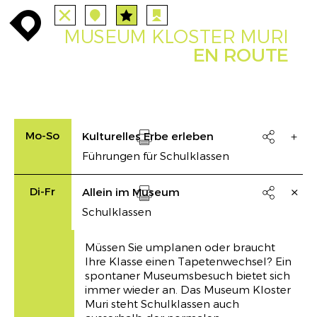
TOUTES
STATIONS
enroute
enroute
close
station
angebote
station
anreise
MUSEUM KLOSTER MURI
PARCOURS
EVENTS
FILTRE
route
event
agenda
EN ROUTE
INFO
enroute
Mo-So
Kulturelles Erbe erleben

Führungen für Schulklassen
Drucken
Di-Fr
Allein im Museum

Schulklassen
Drucken
Müssen Sie umplanen oder braucht
Ihre Klasse einen Tapetenwechsel? Ein
spontaner Museumsbesuch bietet sich
immer wieder an. Das Museum Kloster
Muri steht Schulklassen auch