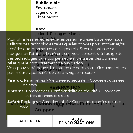
Public-cible
Erwachsene
Jugendliche
Einzelperson
Date
jeden 1. Freitag im Monat,
16.30 - 18.00 Uhr
Pour offrir les meilleures expériences sur le présent site web, nous
utilisons des technologies telles que les cookies pour stocker et/ou
accéder aux informations des appareils. Si vous continuez à
Prix
naviguer en l’état sur le présent site, vous consentez à l’usage de
Erwachsene 15 CHF,
ces technologies qui nous permettent de traiter des données
Jugendliche 10-16 Jahre: 5 CH,
telles que le comportement de navigation.
Kinder: kostenlos; kostenlos mit
Vous pouvez désactiver l'utilisation de cookies en sélectionnant les
"Educate Pass"
paramètres appropriés de votre navigateur sous :
Firefox:
Paramètres > Vie privée et sécurité > Cookies et données
de sites
RÉSERVATION
Chrome:
Paramètres > Confidentialité et sécurité > Cookies et
autres données des sites
Safari:
Réglages > Confidentialité > Cookies et données de sites
Mo-So
Erlebnis Hofkirche - Führung für

web
Gruppen
Drucken
+
PLUS
−
ACCEPTER
D'INFORMATIONS
Leaflet