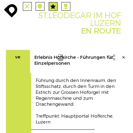
TOUTES
STATIONS
enroute
enroute
close
station
angebote
station
anreise
ST.LEODEGAR IM HOF
PARCOURS
EVENTS
FILTRE
route
event
agenda
LUZERN
EN ROUTE
INFO
enroute
ve
Erlebnis Hofkirche - Führungen für

Einzelpersonen
Drucken
Führung durch den Innenraum, den
Stiftsschatz, durch den Turm in den
Estrich, zur Grossen Hoforgel mit
Regenmaschine und zum
Drachengewand.
Treffpunkt: Hauptportal Hofkirche,
Luzern