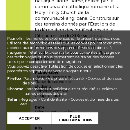
basilique Notre Dame, édifiée par la
communauté catholique romaine et la
Holy Trinity Church de la
communauté anglicane. Construits sur
des terrains donnés par l’État lors de
la démolition des fortifications de la
Cité au milieu du XIXe siècle, ces
Pour offrir les meilleures expériences sur le présent site web, nous
édifices embrassent différentes
utilisons des technologies telles que les cookies pour stocker et/ou
minorités religieuses que les
accéder aux informations des appareils. Si vous continuez à
naviguer en l’état sur le présent site, vous consentez à l’usage de
participant·e·s découvrent au fil du
ces technologies qui nous permettent de traiter des données
parcours.
telles que le comportement de navigation.
Vous pouvez désactiver l'utilisation de cookies en sélectionnant les
paramètres appropriés de votre navigateur sous :
Public-cible
Classe du secondaire I
Firefox:
Paramètres > Vie privée et sécurité > Cookies et données
Classe du secondaire II
de sites
Etudiants
Chrome:
Paramètres > Confidentialité et sécurité > Cookies et
Formation continue
autres données des sites
Groupe d'adultes
Safari:
Réglages > Confidentialité > Cookies et données de sites
web
Date
+
Selon entente avec les
partenaires
PLUS
−
ACCEPTER
D'INFORMATIONS
Leaflet
Prix