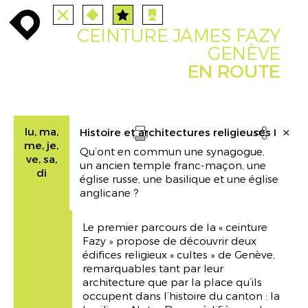
TOUTES
STATIONS
enroute
enroute
close
route
angebote
station
anreise
CEINTURE JAMES FAZY
PARCOURS
EVENTS
FILTRE
route
event
agenda
GENÈVE
EN ROUTE
INFO
enroute
lu, ma,
Histoire et architectures religieuses I

me, je,
Qu’ont en commun une synagogue,
Drucken
ve, sa,
un ancien temple franc-maçon, une
di
église russe, une basilique et une église
anglicane ?
Le premier parcours de la « ceinture
Fazy » propose de découvrir deux
édifices religieux « cultes » de Genève,
remarquables tant par leur
architecture que par la place qu’ils
occupent dans l’histoire du canton : la