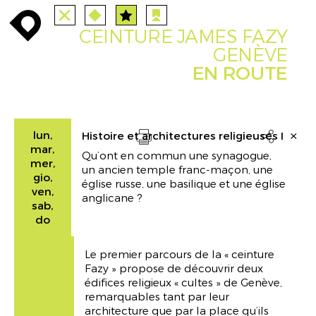
TUTTE
STAZIONI
PERCORSI
enroute
enroute
close
route
angebote
station
anreise
route
CEINTURE JAMES FAZY
EVENTS
FILTRO
INFO
event
agenda
enroute
GENÈVE
EN ROUTE
lun,
Histoire et architectures religieuses I

mar,
Qu’ont en commun une synagogue,
Drucken
mer,
un ancien temple franc-maçon, une
gio,
église russe, une basilique et une église
ven,
anglicane ?
sab,
do
Le premier parcours de la « ceinture
Fazy » propose de découvrir deux
édifices religieux « cultes » de Genève,
remarquables tant par leur
architecture que par la place qu’ils