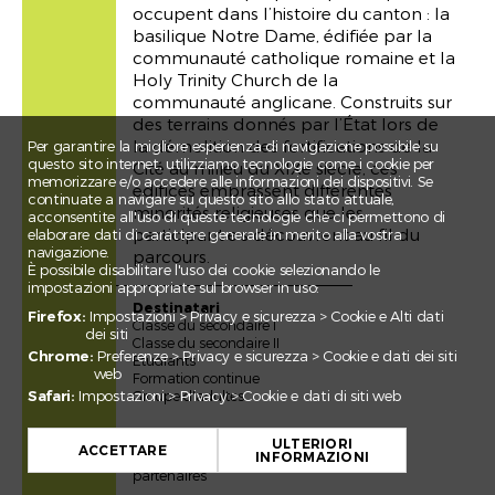
occupent dans l’histoire du canton : la
basilique Notre Dame, édifiée par la
communauté catholique romaine et la
Holy Trinity Church de la
communauté anglicane. Construits sur
des terrains donnés par l’État lors de
la démolition des fortifications de la
Per garantire la migliore esperienza di navigazione possibile su
questo sito internet, utilizziamo tecnologie come i cookie per
Cité au milieu du XIXe siècle, ces
memorizzare e/o accedere alle informazioni dei dispositivi. Se
édifices embrassent différentes
continuate a navigare su questo sito allo stato attuale,
minorités religieuses que les
acconsentite all'uso di queste tecnologie che ci permettono di
participant·e·s découvrent au fil du
elaborare dati di carattere generale in merito alla vostra
navigazione.
parcours.
È possibile disabilitare l'uso dei cookie selezionando le
impostazioni appropriate sul browser in uso:
Destinatari
Firefox:
Impostazioni > Privacy e sicurezza > Cookie e Alti dati
Classe du secondaire I
dei siti
Classe du secondaire II
Chrome:
Preferenze > Privacy e sicurezza > Cookie e dati dei siti
Etudiants
web
Formation continue
Safari:
Impostazioni > Privacy > Cookie e dati di siti web
Groupe d'adultes
+
Date
ULTERIORI
−
ACCETTARE
INFORMAZIONI
Selon entente avec les
partenaires
Leaflet