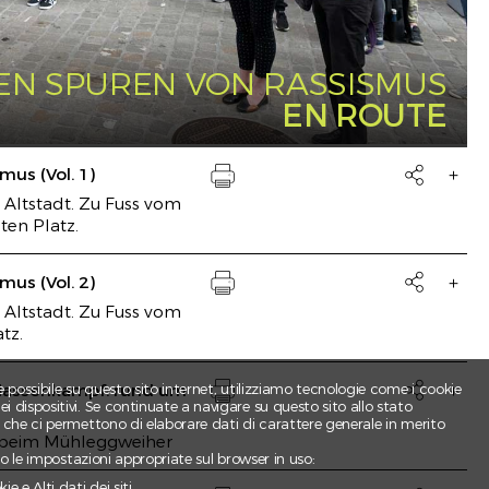
2)
EN SPUREN VON RASSISMUS
u
EN ROUTE
.
mus (Vol. 1)

 Altstadt. Zu Fuss vom
Drucken
en Platz.
mus (Vol. 2)

 Altstadt. Zu Fuss vom
Drucken
ogue
tz.
lassenkampf: rund um
e possibile su questo sito internet, utilizziamo tecnologie come i cookie

 dispositivi. Se continuate a navigare su questo sito allo stato
reu ?
Drucken
e che ci permettono di elaborare dati di carattere generale in merito
se
l beim Mühleggweiher
ndo le impostazioni appropriate sul browser in uso:
e e Alti dati dei siti