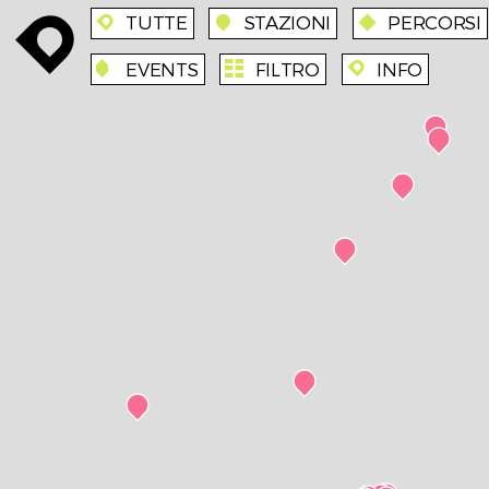
TUTTE
STAZIONI
PERCORSI
enroute
enroute
station
route
EVENTS
FILTRO
INFO
event
agenda
enroute