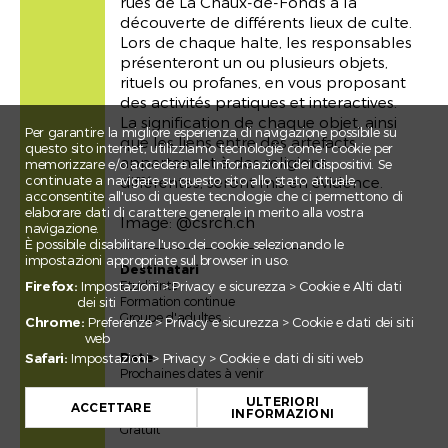
rues de La Chaux-de-Fonds à la
découverte de différents lieux de culte.
Lors de chaque halte, les responsables
présenteront un ou plusieurs objets,
rituels ou profanes, en vous proposant
des activités pratiques et interactives.
La signification de chaque objet, ainsi
Per garantire la migliore esperienza di navigazione possibile su
que les liens entre des artefacts
questo sito internet, utilizziamo tecnologie come i cookie per
appartenant à des religions
memorizzare e/o accedere alle informazioni dei dispositivi. Se
continuate a navigare su questo sito allo stato attuale,
différentes, seront mis en évidence.
acconsentite all'uso di queste tecnologie che ci permettono di
elaborare dati di carattere generale in merito alla vostra
Image: @csrch.ch
navigazione.
È possibile disabilitare l'uso dei cookie selezionando le
impostazioni appropriate sul browser in uso:
Destinatari
Etudiants
Firefox:
Impostazioni > Privacy e sicurezza > Cookie e Alti dati
Formation continue
dei siti
Groupe d'adultes
Chrome:
Preferenze > Privacy e sicurezza > Cookie e dati dei siti
web
Date
Safari:
Impostazioni > Privacy > Cookie e dati di siti web
Prochaines dates à venir
+
ULTERIORI
−
ACCETTARE
INFORMAZIONI
Prezzo
Gratuit
Leaflet