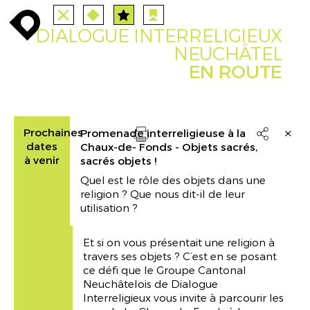
TUTTE
STAZIONI
PERCORSI
enroute
enroute
close
route
angebote
station
anreise
route
DIALOGUE INTERRELIGIEUX
EVENTS
FILTRO
INFO
event
agenda
enroute
NEUCHÂTEL
EN ROUTE
Prochaines
Promenade interreligieuse à la

dates
Chaux-de- Fonds - Objets sacrés,
Drucken
à venir
sacrés objets !
Quel est le rôle des objets dans une
religion ? Que nous dit-il de leur
utilisation ?
Et si on vous présentait une religion à
travers ses objets ? C’est en se posant
ce défi que le Groupe Cantonal
Neuchâtelois de Dialogue
Interreligieux vous invite à parcourir les