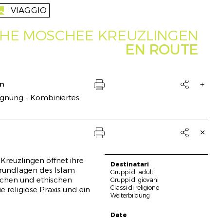
VIAGGIO
reise
CHE MOSCHEE KREUZLINGEN
EN ROUTE
on

gnung - Kombiniertes
Drucken

Drucken
Kreuzlingen öffnet ihre
Destinatari
Grundlagen des Islam
Gruppi di adulti
schen und ethischen
Gruppi di giovani
Classi di religione
e religiöse Praxis und ein
innen
Weiterbildung
Date