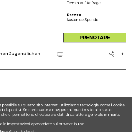
Termin auf Anfrage
Prezzo
kostenlos; Spende
PRENOTARE
hen Jugendlichen

Drucken
Du
t.
 Du
e possibile su questo sito internet, utilizziamo tecnologie come i cookie
 dispositivi. Se continuate a navigare su questo sito allo stato
e che ci permettono di elaborare dati di carattere generale in merito
ndo le impostazioni appropriate sul browser in uso:
e e Alti dati dei siti