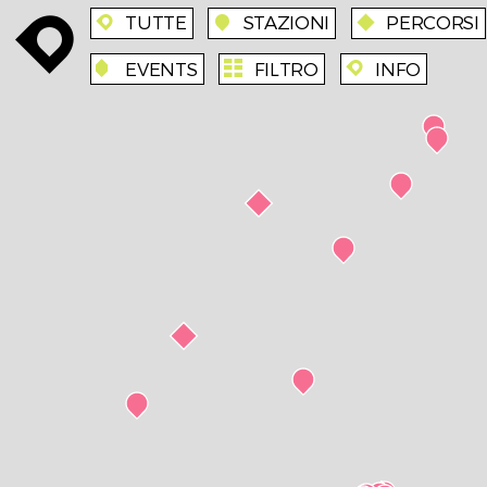
TUTTE
STAZIONI
PERCORSI
enroute
enroute
station
route
EVENTS
FILTRO
INFO
event
agenda
enroute