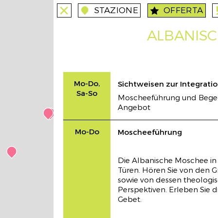
STAZIONE
OFFERTA
close
close
station
angebote
an
Himmelwärts
stations
ALBANIS
Mo-Sa
Wallfahrt erleben
Mo-Do,
Sichtweisen zur Integrati
Sa-So
Moscheeführung und Bege
Angebot
Mo-Do
Moscheeführung
Himmel und Hölle
stations
Die Albanische Moschee in 
Türen. Hören Sie von den 
Mo-Sa
sowie von dessen theologi
Perspektiven. Erleben Sie di
Stufengerechte Führungen für Schüler
Gebet.
und Schüler