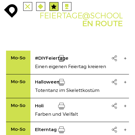
TUTTE
STAZIONI
PERCORSI
enroute
enroute
close
route
angebote
station
anreise
route
FEIERTAGE@SCHOOL
EVENTS
FILTRO
INFO
event
agenda
enroute
EN ROUTE
Mo-So
#DIYFeiertage

Einen eigenen Feiertag kreieren
Drucken
Mo-So
Halloween

Totentanz im Skelettkostüm
Drucken
Mo-So
Holi

Farben und Vielfalt
Drucken
Mo-So
Elterntag
