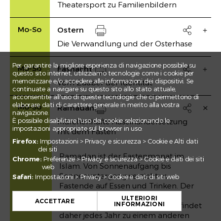
Theatersport zu Familienbildern
Drucken
Mo-So
Ostern

Die Verwandlung und der Osterhase
Drucken
Per garantire la migliore esperienza di navigazione possibile su
Mo-So
Fasnacht

questo sito internet, utilizziamo tecnologie come i cookie per
memorizzare e/o accedere alle informazioni dei dispositivi. Se
Vom Zauber der Identität
Drucken
continuate a navigare su questo sito allo stato attuale,
acconsentite all'uso di queste tecnologie che ci permettono di
elaborare dati di carattere generale in merito alla vostra
Mo-So
Ramadan

navigazione.
È possibile disabilitare l'uso dei cookie selezionando le
Märchenhafte Auseinandersetzung
Drucken
impostazioni appropriate sul browser in uso:
mit dem Fasten
Firefox:
Impostazioni > Privacy e sicurezza > Cookie e Alti dati
dei siti
Ramadan ist der Fastenmonat im
Chrome:
Preferenze > Privacy e sicurezza > Cookie e dati dei siti
Islam. Von Sonnenaufgang bis
web
Sonnenuntergang verzichten
Safari:
Impostazioni > Privacy > Cookie e dati di siti web
Fastende auf Essen und Trinken. Der
+
Ramadan richtet sich nach dem
ULTERIORI
−
ACCETTARE
INFORMAZIONI
islamischen Mondkalender und findet
daher jedes Jahr zu einem anderen
Leaflet