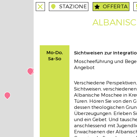
STAZIONE
OFFERTA
close
close
station
angebote
an
Synagogenführung
stations
ALBANIS
Mo, Di, Mi
Klassen und Gruppen
Mo-Do,
Sichtweisen zur Integrati
Sa-So
Moscheeführung und Bege
Angebot
Verschiedene Perspektiven
Sichtweisen, verschiedenen
Albanische Moschee in Kreu
Incontri interreligiosi
stations
Türen. Hören Sie von den G
dessen theologischen Grun
06.03 - 18.04.2019
Überzeugungen. Erleben Sie 
Momenti di preghiera e di riflessione
und ein Gebet. Und tausche
comuni sul tema della Riconciliazione 
anschliessend mit Jugendl
della Pace
Erwachsenen der Albanisc