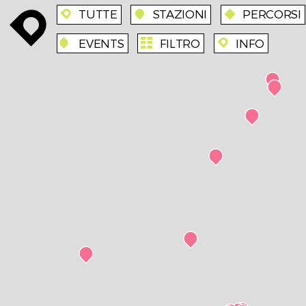
TUTTE
STAZIONI
PERCORSI
enroute
enroute
station
route
EVENTS
FILTRO
INFO
event
agenda
enroute