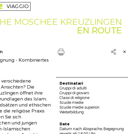
VIAGGIO
reise
CHE MOSCHEE KREUZLINGEN
EN ROUTE
on

gnung - Kombiniertes
Drucken
, verschiedene
Destinatari
 Ansichten? Die
Gruppi di adulti
zlingen öffnet ihre
Gruppi di giovani
Classi di religione
rundlagen des Islam,
Scuole medie
dsätzen und ethischen
Scuole medie superiori
die religiöse Praxis
Weiterbildung
n Sie sich
e
ichen und jungen
Date
h-Islamischen
Datum nach Absprache; Begegnung
jeweils ab 18.00 Uhr