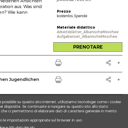
hiedenen Ansichten
ration aus. Was sind
Prezzo
en? Wie kann
kostenlos; Spende
Materiale didattico
Arbeitsblätter_AlbanischeMoschee
Aufgabenset_AlbanischeMoschee
PRENOTARE

Drucken
hen Jugendlichen

Drucken
e possibile su questo sito internet, utilizziamo tecnologie come i cookie
 dispositivi. Se continuate a navigare su questo sito allo stato
e che ci permettono di elaborare dati di carattere generale in merito
ndo le impostazioni appropriate sul browser in uso:
e e Alti dati dei siti