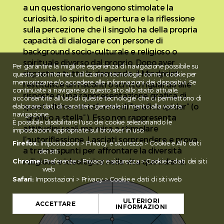
a un questionario vengono stimolate la
curiosità, lo spirito di apertura e la riflessione
sulla percezione che il singolo ha della propria
capacità di dialogare con persone di
background socio-culturale e religioso o
spirituale diverso dal proprio. Dopo aver
Per garantire la migliore esperienza di navigazione possibile su
risposto a tutte le domande, il Mindprint
questo sito internet, utilizziamo tecnologie come i cookie per
memorizzare e/o accedere alle informazioni dei dispositivi. Se
restituisce un riscontro scritto riguardo alle
continuate a navigare su questo sito allo stato attuale,
risposte e una rappresentazione grafica di
acconsentite all'uso di queste tecnologie che ci permettono di
quest’ultime sottoforma di "grafico spider” (o
elaborare dati di carattere generale in merito alla vostra
navigazione.
“grafico a stella”). Esso non rappresenta
È possibile disabilitare l'uso dei cookie selezionando le
attitudini reali ma mira a stimolare
impostazioni appropriate sul browser in uso:
l’autoriflessione. Lasciati sorprendere e prova
Firefox:
Impostazioni > Privacy e sicurezza > Cookie e Alti dati
a trarne spunti per affrontare la diversità
dei siti
religiosa e ideologica nella vita quotidiana.
Chrome:
Preferenze > Privacy e sicurezza > Cookie e dati dei siti
web
Safari:
Impostazioni > Privacy > Cookie e dati di siti web
ULTERIORI
ACCETTARE
INFORMAZIONI