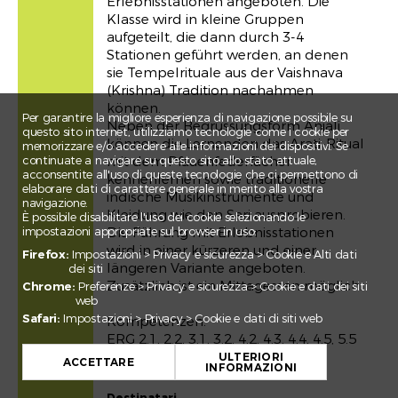
Erlebnisstationen angeboten. Die
Klasse wird in kleine Gruppen
aufgeteilt, die dann durch 3-4
Stationen geführt werden, an denen
sie Tempelrituale aus der Vaishnava
(Krishna) Tradition nachahmen
können.
Per garantire la migliore esperienza di navigazione possibile su
Neben der Begrüssungsform Anjali
questo sito internet, utilizziamo tecnologie come i cookie per
können die Lernenden das Arati-Ritual
memorizzare e/o accedere alle informazioni dei dispositivi. Se
continuate a navigare su questo sito allo stato attuale,
mit dem Pfauenfederfächer
acconsentite all'uso di queste tecnologie che ci permettono di
kennenlernen sowie traditionelle
elaborare dati di carattere generale in merito alla vostra
indische Musikinstrumente und
navigazione.
Kleidung wie den Sari ausprobieren.
È possibile disabilitare l'uso dei cookie selezionando le
impostazioni appropriate sul browser in uso:
Die Führung mit Erlebnisstationen
wird in einer kürzeren und einer
Firefox:
Impostazioni > Privacy e sicurezza > Cookie e Alti dati
längeren Variante angeboten.
dei siti
Zusätzlich ist ein Mittagessen möglich.
Chrome:
Preferenze > Privacy e sicurezza > Cookie e dati dei siti
web
Safari:
Impostazioni > Privacy > Cookie e dati di siti web
Kompetenzen:
+
ERG 2.1, 2.2, 3.1, 3.2, 4.2, 4.3, 4.4, 4.5, 5.5
RZG 5.1, 8.2
ULTERIORI
−
ACCETTARE
INFORMAZIONI
Leaflet