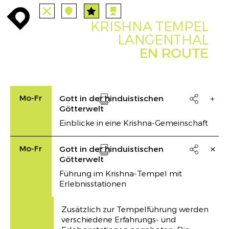
TUTTE
STAZIONI
PERCORSI
enroute
enroute
close
station
angebote
station
anreise
route
KRISHNA TEMPEL
EVENTS
FILTRO
INFO
event
agenda
enroute
LANGENTHAL
EN ROUTE
Mo-Fr
Gott in der hinduistischen

Götterwelt
Drucken
Einblicke in eine Krishna-Gemeinschaft
Mo-Fr
Gott in der hinduistischen

Götterwelt
Drucken
Führung im Krishna-Tempel mit
Erlebnisstationen
Zusätzlich zur Tempelführung werden
verschiedene Erfahrungs- und