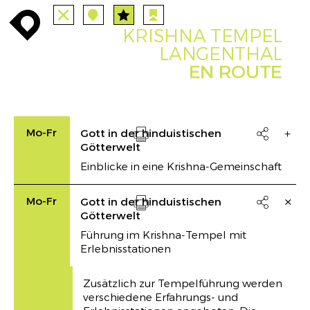
ALLE
STATIONEN
ROUTEN
enroute
enroute
close
station
station
angebote
anreise
route
KRISHNA TEMPEL
EVENTS
FILTER
INFO
event
agenda
enroute
LANGENTHAL
EN ROUTE
Mo-Fr
Gott in der hinduistischen

Götterwelt
Drucken
Einblicke in eine Krishna-Gemeinschaft
Mo-Fr
Gott in der hinduistischen

Götterwelt
Drucken
Führung im Krishna-Tempel mit
Erlebnisstationen
Zusätzlich zur Tempelführung werden
verschiedene Erfahrungs- und