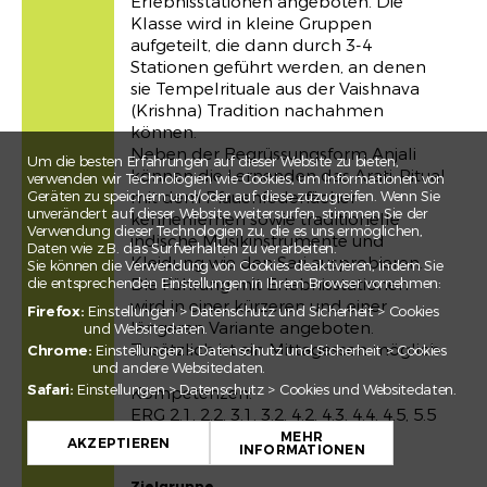
Erlebnisstationen angeboten. Die
Klasse wird in kleine Gruppen
aufgeteilt, die dann durch 3-4
Stationen geführt werden, an denen
sie Tempelrituale aus der Vaishnava
(Krishna) Tradition nachahmen
können.
Neben der Begrüssungsform Anjali
Um die besten Erfahrungen auf dieser Website zu bieten,
können die Lernenden das Arati-Ritual
verwenden wir Technologien wie Cookies, um Informationen von
Geräten zu speichern und/oder auf diese zuzugreifen. Wenn Sie
mit dem Pfauenfederfächer
unverändert auf dieser Website weitersurfen, stimmen Sie der
kennenlernen sowie traditionelle
Verwendung dieser Technologien zu, die es uns ermöglichen,
indische Musikinstrumente und
Daten wie z.B. das Surfverhalten zu verarbeiten.
Kleidung wie den Sari ausprobieren.
Sie können die Verwendung von Cookies deaktivieren, indem Sie
die entsprechenden Einstellungen in Ihrem Browser vornehmen:
Die Führung mit Erlebnisstationen
wird in einer kürzeren und einer
Firefox:
Einstellungen > Datenschutz und Sicherheit > Cookies
längeren Variante angeboten.
und Websitedaten.
Zusätzlich ist ein Mittagessen möglich.
Chrome:
Einstellungen > Datenschutz und Sicherheit > Cookies
und andere Websitedaten.
Safari:
Einstellungen > Datenschutz > Cookies und Websitedaten.
Kompetenzen:
+
ERG 2.1, 2.2, 3.1, 3.2, 4.2, 4.3, 4.4, 4.5, 5.5
RZG 5.1, 8.2
MEHR
−
AKZEPTIEREN
INFORMATIONEN
Leaflet