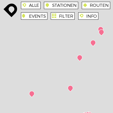
ALLE
STATIONEN
ROUTEN
enroute
enroute
station
route
EVENTS
FILTER
INFO
event
agenda
enroute