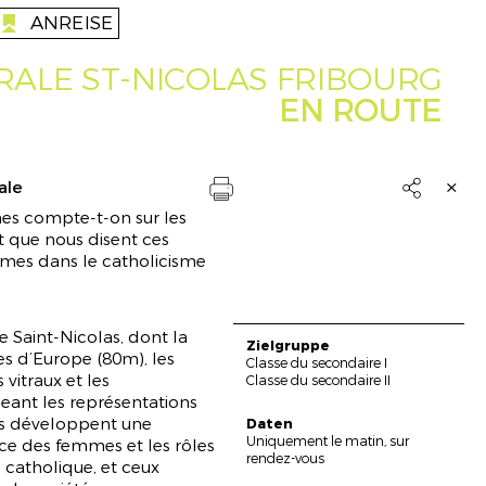
ANREISE
anreise
lt
ALE ST-NICOLAS FRIBOURG
EN ROUTE
ale

es compte-t-on sur les
Drucken
Et que nous disent ces
mmes dans le catholicisme
 Saint-Nicolas, dont la
Zielgruppe
es d’Europe (80m), les
Classe du secondaire I
 vitraux et les
Classe du secondaire II
geant les représentations
uisse
les développent une
Daten
Uniquement le matin, sur
ce des femmes et les rôles
rendez-vous
e catholique, et ceux