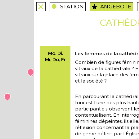
STATION
ANGEBOTE
close
close
station
angebote
Gott in der hinduistischen Götterwe
stations
CATHÉDR
Mo-Fr
Führung im Krishna-Tempel mit
Erlebnisstationen
Mo, Di,
Les femmes de la cathédr
Mi, Do, Fr
Combien de figures féminin
vitraux de la cathédrale ? 
vitraux sur la place des fe
et la société ?
En parcourant la cathédrale
Vous avez dit musulman·e ?
stations
tour est l’une des plus haut
participant·e·s observent les
Mo, Di, Mi, Do
contextualisent. En interro
Que savez-vous des musulman·e·s de S
féminines dépeintes, ils·el
? A votre avis, combien de façons d‘être
réflexion concernant la pla
musulman·e existe-t-il ?
de genre définis par l‘Églis