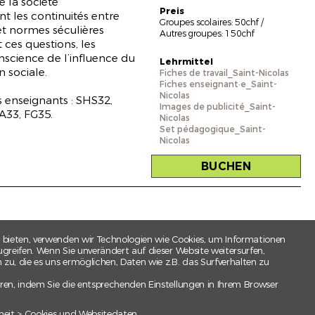
e la société
Preis
t les continuités entre
Groupes scolaires: 50chf /
et normes séculières
Autres groupes: 150chf
 ces questions, les
nscience de l’influence du
Lehrmittel
on sociale.
Fiches de travail_Saint-Nicolas
Fiches enseignant·e_Saint-
Nicolas
2)
 enseignants : SHS32,
Images de publicité_Saint-
A33, FG35.
Nicolas
Set pédagogique_Saint-
Nicolas
u
.
BUCHEN
 bieten, verwenden wir Technologien wie Cookies, um Informationen
greifen. Wenn Sie unverändert auf dieser Website weitersurfen,
u, die es uns ermöglichen, Daten wie z.B. das Surfverhalten zu
ren, indem Sie die entsprechenden Einstellungen in Ihrem Browser
HR
heit > Cookies und Websitedaten.