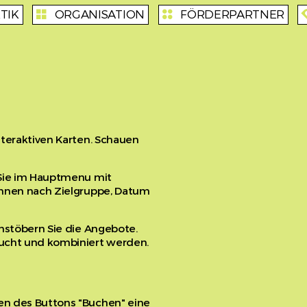
TIK
ORGANISATION
FÖRDERPARTNER
organisation
partner
enr
teraktiven Karten. Schauen
 Sie im Hauptmenu mit
önnen nach Zielgruppe, Datum
hstöbern Sie die Angebote.
ucht und kombiniert werden.
n des Buttons "Buchen" eine