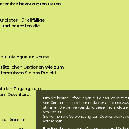
ieter Ihre bevorzugten Daten
ieter. Für allfällige
n und beachten die
 zu "Dialogue en Route".
zusätzlichen Optionen wie zum
nterstützen Sie das Projekt
cht den Zugang zum
 zum Download.
Um die besten Erfahrungen auf dieser Website zu
von Geräten zu speichern und/oder auf diese zuzu
stimmen Sie der Verwendung dieser Technologien z
verarbeiten.
Sie können die Verwendung von Cookies deaktivie
zur Anreise.
vornehmen:
Firefox:
Einstellungen > Datenschutz und Sicher