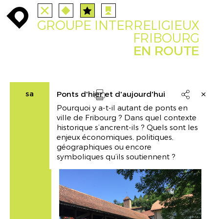
ALLE
STATIONEN
ROUTEN
enroute
enroute
close
route
station
angebote
anreise
route
GROUPE INTERRELIGIEUX
EVENTS
FILTER
INFO
event
agenda
enroute
FRIBOURG
EN ROUTE
sa
Ponts d'hier et d'aujourd'hui

Pourquoi y a-t-il autant de ponts en
Drucken
ville de Fribourg ? Dans quel contexte
historique s’ancrent-ils ? Quels sont les
enjeux économiques, politiques,
géographiques ou encore
symboliques qu’ils soutiennent ?