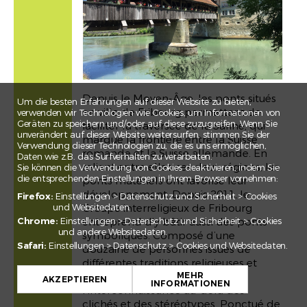
Depuis le Moyen-Âge, les ponts situés
Um die besten Erfahrungen auf dieser Website zu bieten,
en ville de Fribourg permettent de
verwenden wir Technologien wie Cookies, um Informationen von
Geräten zu speichern und/oder auf diese zuzugreifen. Wenn Sie
faciliter la traversée de la Sarine, qui
unverändert auf dieser Website weitersurfen, stimmen Sie der
marque la frontière entre la Suisse
Verwendung dieser Technologien zu, die es uns ermöglichen,
romande et la Suisse allemande. En
Daten wie z.B. das Surfverhalten zu verarbeiten.
reliant entre elles ces deux régions, les
Sie können die Verwendung von Cookies deaktivieren, indem Sie
die entsprechenden Einstellungen in Ihrem Browser vornehmen:
ponts matériels ont favorisé leur
développement. Depuis 2011, le
Firefox:
Einstellungen > Datenschutz und Sicherheit > Cookies
und Websitedaten.
Groupe interreligieux de Fribourg
Chrome:
Einstellungen > Datenschutz und Sicherheit > Cookies
entreprend d’y bâtir aussi des ponts
und andere Websitedaten.
symboliques. Composé d’une
Safari:
Einstellungen > Datenschutz > Cookies und Websitedaten.
douzaine de personnes issues de
+
différentes traditions religieuses et
MEHR
culturelles, il promeut
−
AKZEPTIEREN
INFORMATIONEN
l’interconnaissance au-delà des
Leaflet
clichés et des stéréotypes. Ponctué de