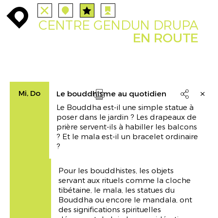
ALLE
STATIONEN
ROUTEN
enroute
enroute
close
station
station
angebote
anreise
route
CENTRE GENDUN DRUPA
EVENTS
FILTER
INFO
event
agenda
enroute
EN ROUTE
Mi, Do
Le bouddhisme au quotidien

Le Bouddha est-il une simple statue à
Drucken
poser dans le jardin ? Les drapeaux de
prière servent-ils à habiller les balcons
? Et le mala est-il un bracelet ordinaire
?
Pour les bouddhistes, les objets
servant aux rituels comme la cloche
tibétaine, le mala, les statues du
Bouddha ou encore le mandala, ont
des significations spirituelles