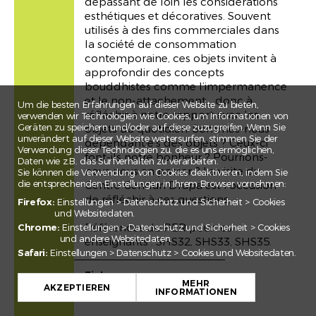
dépassant de loin les considérations
esthétiques et décoratives. Souvent
utilisés à des fins commerciales dans
la société de consommation
contemporaine, ces objets invitent à
approfondir des concepts
bouddhistes comme l’impermanence
et le non-attachement… donc à
Um die besten Erfahrungen auf dieser Website zu bieten,
réfléchir à notre rapport avec les
verwenden wir Technologien wie Cookies, um Informationen von
Geräten zu speichern und/oder auf diese zuzugreifen. Wenn Sie
objets du quotidien. Sommes-nous
unverändert auf dieser Website weitersurfen, stimmen Sie der
dépendant·e·s des objets ? Ceux-ci
Verwendung dieser Technologien zu, die es uns ermöglichen,
font-ils notre bonheur ? Pourrions-
Daten wie z.B. das Surfverhalten zu verarbeiten.
nous nous en passer ? La visite du
Sie können die Verwendung von Cookies deaktivieren, indem Sie
die entsprechenden Einstellungen in Ihrem Browser vornehmen:
Centre Gendun Drupa est l’occasion
de réfléchir à ces questions.
Firefox:
Einstellungen > Datenschutz und Sicherheit > Cookies
und Websitedaten.
Références du PER pour les
Chrome:
Einstellungen > Datenschutz und Sicherheit > Cookies
und andere Websitedaten.
enseignants : SHS32, SHS33, SHS35.
Safari:
Einstellungen > Datenschutz > Cookies und Websitedaten.
+
Zielgruppe
MEHR
Classe du secondaire I
−
AKZEPTIEREN
INFORMATIONEN
Classe du secondaire II
Leaflet