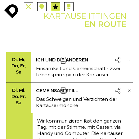
ALLE
STATIONEN
ROUTEN
enroute
enroute
close
station
station
angebote
anreise
route
KARTAUSE ITTINGEN
EVENTS
FILTER
INFO
event
agenda
enroute
EN ROUTE
Di, Mi,
ICH UND DIE ANDEREN

Do, Fr,
Einsamkeit und Gemeinschaft ‒ zwei
Drucken
Sa
Lebensprinzipien der Kartäuser
Di, Mi,
GEMEINSAM STILL

Do, Fr,
Das Schweigen und Verzichten der
Drucken
Sa
Kartäusermönche
Wir kommunizieren fast den ganzen
Tag, mit der Stimme, mit Gesten, via
Handy und Computer. Die Kartäuser