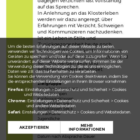
dagegen verzichten fast vollständig
auf das Sprechen.
In Anlehnung an das Klosterleben
werden wir dazu angeregt, über
Erfahrungen mit Verzicht, Schweigen
und Kommunizieren nachzudenken.
Ist ein Leben in Stille und
Zurückgezogenheit heute noch
Um die besten Erfahrungen auf dieser Website zu bieten,
denkbar? Worauf könnten wir kaum
verwenden wir Technologien wie Cookies, um Informationen von
Geräten zu speichern und/oder auf diese zuzugreifen. Wenn Sie
verzichten? Stille, Kommunikation und
unverändert auf dieser Website weitersurfen, stimmen Sie der
Verzicht werden aktiv und
Verwendung dieser Technologien zu, die es uns ermöglichen,
erlebnisorientiert ergründet.
Daten wie z.B. das Surfverhalten zu verarbeiten.
Sie können die Verwendung von Cookies deaktivieren, indem Sie
die entsprechenden Einstellungen in Ihrem Browser vornehmen:
Zielgruppe
Erwachsenengruppen
Firefox:
Einstellungen > Datenschutz und Sicherheit > Cookies
Jugendgruppen
und Websitedaten.
Konfessionsklassen
Chrome:
Einstellungen > Datenschutz und Sicherheit > Cookies
Schulklassen Sek I
und andere Websitedaten.
Schulklassen Sek II
Safari:
Einstellungen > Datenschutz > Cookies und Websitedaten.
Erwachsene
+
Jugendliche
MEHR
−
AKZEPTIEREN
INFORMATIONEN
Daten
Datum nach Absprache; Dauer:
Leaflet