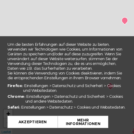
5
6
7
Um die besten Erfahrungen auf dieser Website zu bieten,
verwenden wir Technologien wie Cookies, um Informationen von
Geräten zu speichern und/oder auf diese zuzugreifen. Wenn Sie
unverändert auf dieser Website weitersurfen, stimmen Sie der
8
Verwendung dieser Technologien zu, die es uns ermöglichen,
Daten wie z.B. das Surfverhalten zu verarbeiten.
Sie können die Verwendung von Cookies deaktivieren, indem Sie
9
die entsprechenden Einstellungen in Ihrem Browser vornehmen:
Firefox:
Einstellungen > Datenschutz und Sicherheit > Cookies
und Websitedaten.
10
Chrome:
Einstellungen > Datenschutz und Sicherheit > Cookies
und andere Websitedaten.
Safari:
Einstellungen > Datenschutz > Cookies und Websitedaten.
11
+
MEHR
−
AKZEPTIEREN
INFORMATIONEN
12
Leaflet