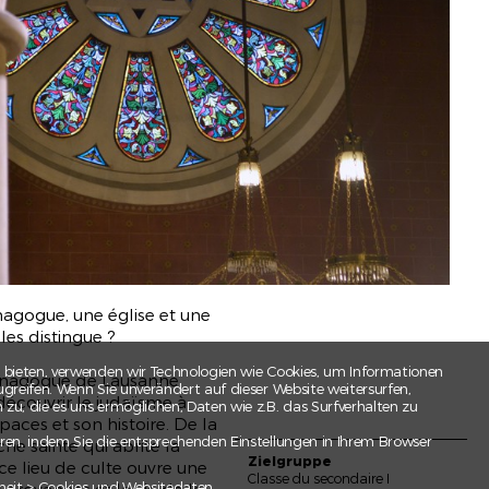
o
gogue, une église et une
les distingue ?
 bieten, verwenden wir Technologien wie Cookies, um Informationen
Synagogue de Lausanne
greifen. Wenn Sie unverändert auf dieser Website weitersurfen,
à découvrir le judaïsme à
u, die es uns ermöglichen, Daten wie z.B. das Surfverhalten zu
paces et son histoire. De la
ren, indem Sie die entsprechenden Einstellungen in Ihrem Browser
che sainte qui abrite la
Zielgruppe
e lieu de culte ouvre une
Classe du secondaire I
heit > Cookies und Websitedaten.