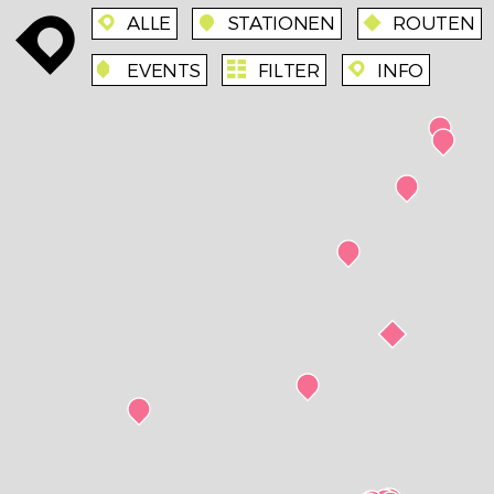
ALLE
STATIONEN
ROUTEN
enroute
enroute
station
route
EVENTS
FILTER
INFO
event
agenda
enroute