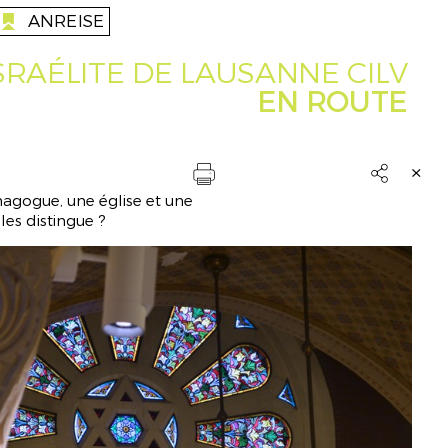
ANREISE
anreise
RAÉLITE DE LAUSANNE CILV
EN ROUTE
t &

gogue, une église et une
Drucken
les distingue ?