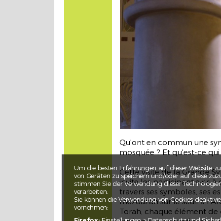
Razzismo e razzismo antimusulman
routes
lun, mar, mer, gio, ven
Laboratorio e materiale didattico
Qu'ont en commun une syna
Jüdischer Friedhof
stations
mosquée ? Et qu'est-ce qui 
Di, Mi, Do, Fr, Sa, So
Um die besten Erfahrungen auf dieser Website zu
Cette visite de la Grande 
von Geräten zu speichern und/oder auf diese zuzu
invite les participant·e·x·s 
Führung
stimmen Sie der Verwendung dieser Technologien z
travers ses symboles, ses es
verarbeiten.
Sie können die Verwendung von Cookies deaktivie
mezouzah sur le seuil à l'Ar
vornehmen:
Torah, chaque élément de c
Firefox:
Einstellungen > Datenschutz und Sicher