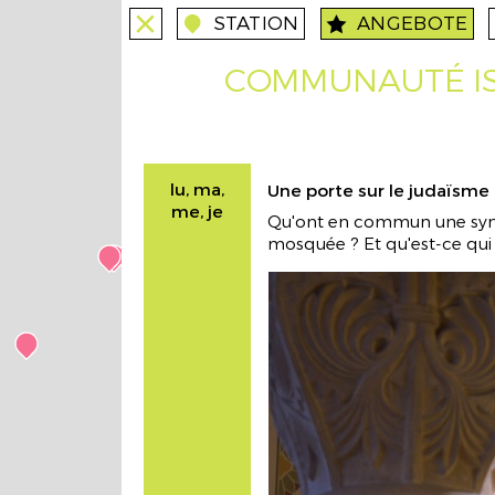
STATION
ANGEBOTE
close
close
station
angebote
#REaLTALK über Heimat & Wurzeln
routes
COMMUNAUTÉ IS
Mo-So
Guides-Begegnung zum Thema Heima
Wurzeln
lu, ma,
Une porte sur le judaïsme
me, je
Qu'ont en commun une syna
mosquée ? Et qu'est-ce qui 
Holi
routes
Mo-So
Farben und Vielfalt