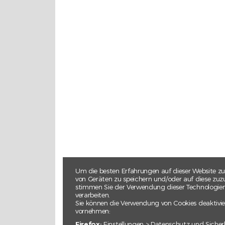
Um die besten Erfahrungen auf dieser Website zu
von Geräten zu speichern und/oder auf diese zuzu
stimmen Sie der Verwendung dieser Technologien z
verarbeiten.
Sie können die Verwendung von Cookies deaktivie
vornehmen:
Firefox:
Einstellungen > Datenschutz und Sicher