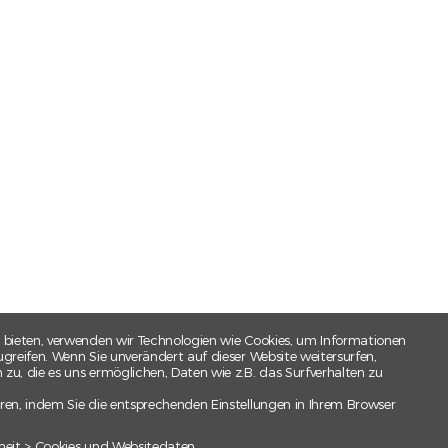
 bieten, verwenden wir Technologien wie Cookies, um Informationen
greifen. Wenn Sie unverändert auf dieser Website weitersurfen,
u, die es uns ermöglichen, Daten wie z.B. das Surfverhalten zu
ren, indem Sie die entsprechenden Einstellungen in Ihrem Browser
heit > Cookies und Websitedaten.