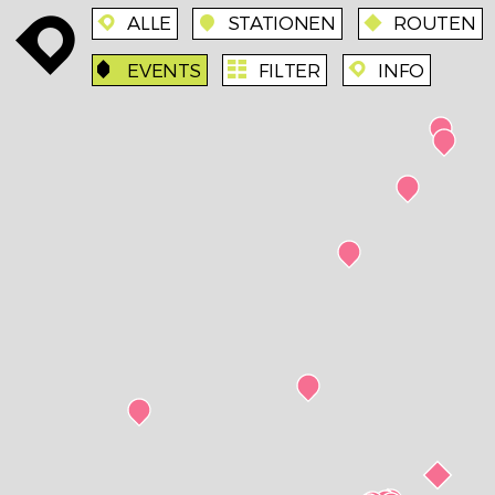
ALLE
STATIONEN
ROUTEN
enroute
enroute
station
route
EVENTS
FILTER
INFO
event
agenda
enroute