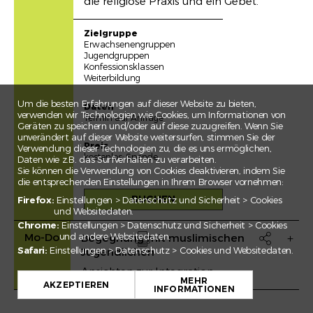
die religiöse Praxis und ein Gebet.
Zielgruppe
Erwachsenengruppen
Jugendgruppen
Konfessionsklassen
Weiterbildung
Um die besten Erfahrungen auf dieser Website zu bieten,
Daten
verwenden wir Technologien wie Cookies, um Informationen von
Termin auf Anfrage
Geräten zu speichern und/oder auf diese zuzugreifen. Wenn Sie
unverändert auf dieser Website weitersurfen, stimmen Sie der
Preis
Verwendung dieser Technologien zu, die es uns ermöglichen,
kostenlos; Spende
Daten wie z.B. das Surfverhalten zu verarbeiten.
Sie können die Verwendung von Cookies deaktivieren, indem Sie
die entsprechenden Einstellungen in Ihrem Browser vornehmen:
BUCHEN
Firefox:
Einstellungen > Datenschutz und Sicherheit > Cookies
und Websitedaten.
Chrome:
Einstellungen > Datenschutz und Sicherheit > Cookies
Mo-Do
und andere Websitedaten.
Begegnung mit muslimischen

Safari:
Einstellungen > Datenschutz > Cookies und Websitedaten.
Jugendlichen
Drucken
+
Ansichten zur Integration
MEHR
−
AKZEPTIEREN
INFORMATIONEN
Leaflet