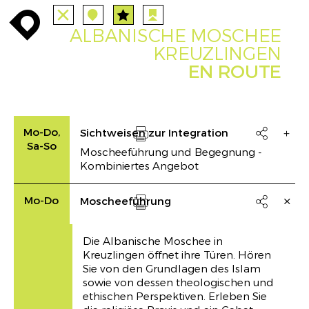
ALLE
STATIONEN
ROUTEN
enroute
enroute
close
station
station
angebote
anreise
route
ALBANISCHE MOSCHEE
EVENTS
FILTER
INFO
event
agenda
enroute
KREUZLINGEN
EN ROUTE
Mo-Do,
Sichtweisen zur Integration

Sa-So
Moscheeführung und Begegnung -
Drucken
Kombiniertes Angebot
Mo-Do
Moscheeführung

Drucken
Die Albanische Moschee in
Kreuzlingen öffnet ihre Türen. Hören
Sie von den Grundlagen des Islam
sowie von dessen theologischen und
ethischen Perspektiven. Erleben Sie