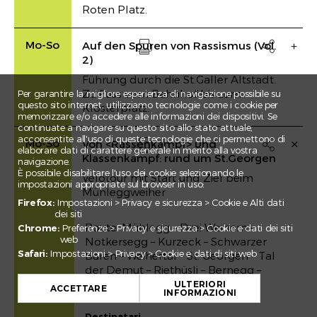
Roten Platz.
Mo-So
Auf den Spuren von Rassismus (Vol.

2)
Drucken
Führung durch die St.Galler Altstadt.
Zu Fuss vom Bahnhof bis zum
Per garantire la migliore esperienza di navigazione possibile su
questo sito internet, utilizziamo tecnologie come i cookie per
Klosterplatz.
memorizzare e/o accedere alle informazioni dei dispositivi. Se
continuate a navigare su questo sito allo stato attuale,
acconsentite all'uso di queste tecnologie che ci permettono di
Mo-So
Von <Rassenkampf> und

elaborare dati di carattere generale in merito alla vostra
Klassenkampf: rund um St.Georgen
navigazione.
Drucken
È possibile disabilitare l'uso dei cookie selezionando le
Velotour mit Start und Ziel beim
impostazioni appropriate sul browser in uso:
Mühleggweiher
Firefox:
Impostazioni > Privacy e sicurezza > Cookie e Alti dati
dei siti
Route: Mühlegg – Drei Weihern –
Chrome:
Preferenze > Privacy e sicurezza > Cookie e dati dei siti
web
Notkersegg – Kurzeck – Schwarzer
Safari:
Impostazioni > Privacy > Cookie e dati di siti web
Bären – Weihertal – St. Georgen – Tal
+
der Demut – Riethüsli – Bernegg –
Mühlegg.
ULTERIORI
−
ACCETTARE
INFORMAZIONI
Leaflet