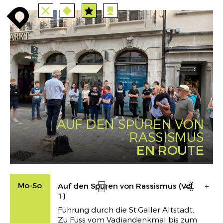
TUTTE
STAZIONI
PERCORSI
enroute
enroute
close
route
angebote
station
anreise
route
EVENTS
FILTRO
INFO
event
agenda
enroute
AUF DEN SPUREN VON
RASSISMUS
EN ROUTE
Mo-So
Auf den Spuren von Rassismus (Vol.

1)
Drucken
Führung durch die St.Galler Altstadt.
Zu Fuss vom Vadiandenkmal bis zum