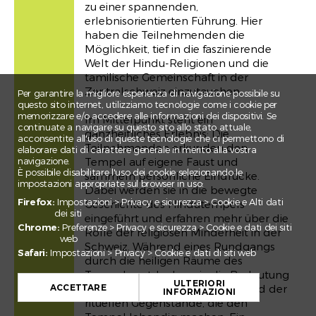
zu einer spannenden,
erlebnisorientierten Führung. Hier
haben die Teilnehmenden die
Möglichkeit, tief in die faszinierende
Welt der Hindu-Religionen und die
tamilische Gemeinschaft in der
Zentralschweiz einzutauchen.
Per garantire la migliore esperienza di navigazione possibile su
questo sito internet, utilizziamo tecnologie come i cookie per
memorizzare e/o accedere alle informazioni dei dispositivi. Se
Im Mittelpunkt steht ein
continuate a navigare su questo sito allo stato attuale,
ganzheitliches Erlebnis: Die
acconsentite all'uso di queste tecnologie che ci permettono di
Teilnehmenden erkunden den
elaborare dati di carattere generale in merito alla vostra
navigazione.
Tempel auf eigene Faust und
È possibile disabilitare l'uso dei cookie selezionando le
sammeln persönliche Eindrücke.
impostazioni appropriate sul browser in uso:
Dabei werden sie in die bewegte
Firefox:
Impostazioni > Privacy e sicurezza > Cookie e Alti dati
Geschichte des Hindutempels
dei siti
eingeführt und erfahren mehr über die
Chrome:
Preferenze > Privacy e sicurezza > Cookie e dati dei siti
Rolle der religiösen Minderheit in der
web
Schweiz. Während eines Rundgangs
Safari:
Impostazioni > Privacy > Cookie e dati di siti web
durch die heiligen Räume des
+
Tempels entdecken sie die Bedeutung
ULTERIORI
−
ACCETTARE
der Götterstatuen, der Rituale und der
INFORMAZIONI
rituellen Gegenstände, die den
Leaflet