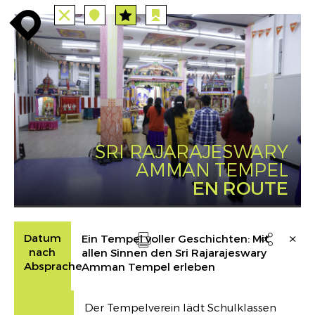
TUTTE
STAZIONI
PERCORSI
enroute
enroute
close
station
angebote
station
anreise
route
EVENTS
FILTRO
INFO
event
agenda
enroute
SRI RAJARAJESWARY
AMMAN TEMPEL
EN ROUTE
Datum
Ein Tempel voller Geschichten: Mit

nach
allen Sinnen den Sri Rajarajeswary
Drucken
Absprache
Amman Tempel erleben
Der Tempelverein lädt Schulklassen