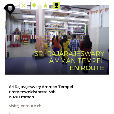
TUTTE
STAZIONI
PERCORSI
enroute
enroute
close
station
angebote
station
anreise
route
EVENTS
FILTRO
INFO
event
agenda
enroute
SRI RAJARAJESWARY
AMMAN TEMPEL
EN ROUTE
Sri Rajarajeswary Amman Tempel
Emmenweidstrasse 58b
6020 Emmen
visit@enroute.ch