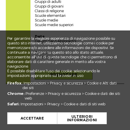
Gruppi di adulti
Gruppi di giovani
Classi di religione
Scuole elementari
Scuole medie
Scuole medie superiori
Date
Per garantire la migliore esperienza di navigazione possibile su
Datum nach Absprache
questo sito internet, utilizziamo tecnologie come i cookie per
memorizzare e/o accedere alle informazioni dei dispositivi. Se
continuate a navigare su questo sito allo stato attuale,
Prezzo
acconsentite all'uso di queste tecnologie che ci permettono di
auf Anfrage
elaborare dati di carattere generale in merito alla vostra
navigazione.
È possibile disabilitare l'uso dei cookie selezionando le
PRENOTARE
impostazioni appropriate sul browser in uso:
Firefox:
Impostazioni > Privacy e sicurezza > Cookie e Alti dati
dei siti
Chrome:
Preferenze > Privacy e sicurezza > Cookie e dati dei siti
web
Safari:
Impostazioni > Privacy > Cookie e dati di siti web
+
ULTERIORI
−
ACCETTARE
INFORMAZIONI
Leaflet