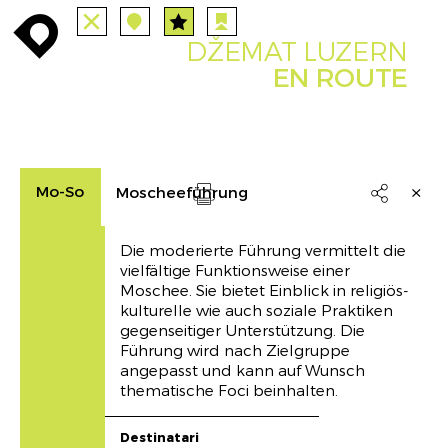
TUTTE
STAZIONI
PERCORSI
enroute
enroute
close
station
angebote
station
anreise
route
DŽEMAT LUZERN
EVENTS
FILTRO
INFO
event
agenda
enroute
EN ROUTE
Mo-So
Moscheeführung

Drucken
Die moderierte Führung vermittelt die
vielfältige Funktionsweise einer
Moschee. Sie bietet Einblick in religiös-
kulturelle wie auch soziale Praktiken
gegenseitiger Unterstützung. Die
Führung wird nach Zielgruppe
angepasst und kann auf Wunsch
thematische Foci beinhalten.
Destinatari