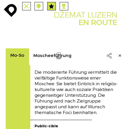
TOUTES
STATIONS
enroute
enroute
close
station
angebote
station
anreise
DŽEMAT LUZERN
PARCOURS
EVENTS
FILTRE
route
event
agenda
EN ROUTE
INFO
enroute
Mo-So
Moscheeführung

Drucken
Die moderierte Führung vermittelt die
vielfältige Funktionsweise einer
Moschee. Sie bietet Einblick in religiös-
kulturelle wie auch soziale Praktiken
gegenseitiger Unterstützung. Die
Führung wird nach Zielgruppe
angepasst und kann auf Wunsch
thematische Foci beinhalten.
Public-cible