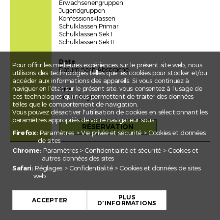
Erwachsenengruppen
Jugendgruppen
Konfessionsklassen
Schulklassen Primar
Schulklassen Sek I
Schulklassen Sek II
Date
Pour offrir les meilleures expériences sur le présent site web, nous
Datum nach Absprache
utilisons des technologies telles que les cookies pour stocker et/ou
accéder aux informations des appareils. Si vous continuez à
naviguer en l’état sur le présent site, vous consentez à l’usage de
Prix
ces technologies qui nous permettent de traiter des données
auf Anfrage
telles que le comportement de navigation.
Vous pouvez désactiver l'utilisation de cookies en sélectionnant les
paramètres appropriés de votre navigateur sous :
RÉSERVATION
Firefox:
Paramètres > Vie privée et sécurité > Cookies et données
de sites
Chrome:
Paramètres > Confidentialité et sécurité > Cookies et
autres données des sites
Safari:
Réglages > Confidentialité > Cookies et données de sites
web
+
PLUS
−
ACCEPTER
D'INFORMATIONS
Leaflet