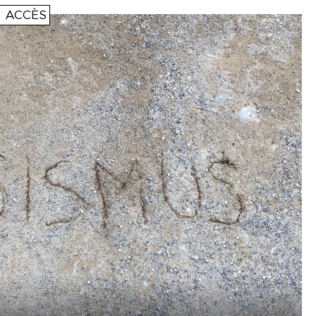
ACCÈS
ità
ere
à
.
squée