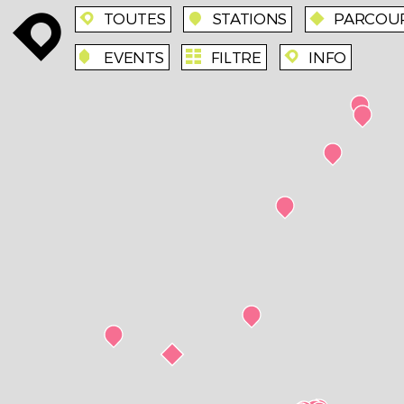
TOUTES
STATIONS
PARCOU
enroute
enroute
station
route
EVENTS
FILTRE
INFO
event
agenda
enroute