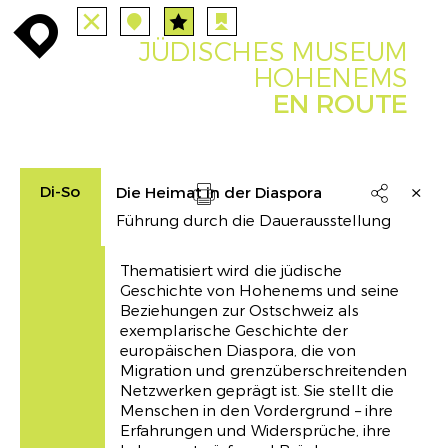
TOUTES
STATIONS
enroute
enroute
close
station
angebote
station
anreise
JÜDISCHES MUSEUM
PARCOURS
EVENTS
FILTRE
route
event
agenda
HOHENEMS
EN ROUTE
INFO
enroute
Di-So
Die Heimat in der Diaspora

Führung durch die Dauerausstellung
Drucken
Thematisiert wird die jüdische
Geschichte von Hohenems und seine
Beziehungen zur Ostschweiz als
exemplarische Geschichte der
europäischen Diaspora, die von
Migration und grenzüberschreitenden
Netzwerken geprägt ist. Sie stellt die
Menschen in den Vordergrund – ihre
Erfahrungen und Widersprüche, ihre