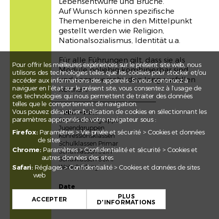
Lebensentwürfe und Brüche.
Auf Wunsch können spezifische
Themenbereiche in den Mittelpunkt
gestellt werden wie Religion,
Nationalsozialismus, Identität u.a.
Für alle Führungen gilt, dass sie als
Pour offrir les meilleures expériences sur le présent site web, nous
Module beliebig kombinierbar sind
utilisons des technologies telles que les cookies pour stocker et/ou
und somit verschieden lang ausfallen
accéder aux informations des appareils. Si vous continuez à
naviguer en l’état sur le présent site, vous consentez à l’usage de
können.
ces technologies qui nous permettent de traiter des données
telles que le comportement de navigation.
Vous pouvez désactiver l'utilisation de cookies en sélectionnant les
Public-cible
paramètres appropriés de votre navigateur sous :
Erwachsenengruppen
Jugendgruppen
Firefox:
Paramètres > Vie privée et sécurité > Cookies et données
Konfessionsklassen
de sites
Schulklassen Primar
Chrome:
Paramètres > Confidentialité et sécurité > Cookies et
Schulklassen Sek I
autres données des sites
Schulklassen Sek II
Weiterbildung
Safari:
Réglages > Confidentialité > Cookies et données de sites
web
+
Date
jeweils Di-So 10-17 Uhr, Dauer:
PLUS
−
ACCEPTER
1.5 Stunden
D'INFORMATIONS
Leaflet