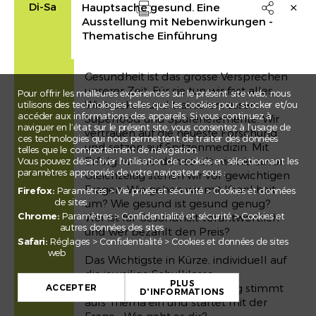
Di-Sa
Hauptsache gesund. Eine

Ausstellung mit Nebenwirkungen -
Drucken
Thematische Einführung
Gesundheit ist das grosse Versprechen
unserer Zeit. Für sie tun wir fast alles.
Pour offrir les meilleures expériences sur le présent site web, nous
Wir tracken und trainieren, essen
utilisons des technologies telles que les cookies pour stocker et/ou
accéder aux informations des appareils. Si vous continuez à
Superfood und Spurenelemente. Wir
naviguer en l’état sur le présent site, vous consentez à l’usage de
vertrauen auf die neueste Forschung
ces technologies qui nous permettent de traiter des données
und setzen auf Spitzenmedizin. Mit
telles que le comportement de navigation.
Erfolg: wir werden so alt wie nie zuvor.
Vous pouvez désactiver l'utilisation de cookies en sélectionnant les
paramètres appropriés de votre navigateur sous :
Gleichzeitig stehen wir vor gewichtigen
Fragen. Wie gehen wir mit Krankheit
Firefox:
Paramètres > Vie privée et sécurité > Cookies et données
de sites
um? Wie gesund ist gesund genug?
Chrome:
Paramètres > Confidentialité et sécurité > Cookies et
Wer ist für Gesundheit verantwortlich
autres données des sites
und wer bezahlt den Preis?
Safari:
Réglages > Confidentialité > Cookies et données de sites
web
Das Wichtigste in Kürze, individuell auf
+
die jeweilige Schulklasse
PLUS
−
zugeschnitten. Die Einführung stimmt
ACCEPTER
D'INFORMATIONS
aufs Thema ein und startet mit der
Leaflet