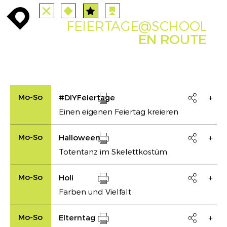
TOUTES
STATIONS
enroute
enroute
close
route
angebote
station
anreise
FEIERTAGE@SCHOOL
PARCOURS
EVENTS
FILTRE
route
event
agenda
EN ROUTE
INFO
enroute
Mo-So
#DIYFeiertage

Einen eigenen Feiertag kreieren
Drucken
Mo-So
Halloween

Totentanz im Skelettkostüm
Drucken
Mo-So
Holi

Farben und Vielfalt
Drucken
Mo-So
Elterntag
