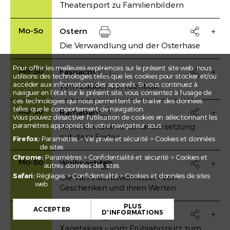
Theatersport zu Familienbildern
Drucken
Mo-So
Ostern

Die Verwandlung und der Osterhase
Drucken
Pour offrir les meilleures expériences sur le présent site web, nous
Mo-So
Fasnacht

utilisons des technologies telles que les cookies pour stocker et/ou
accéder aux informations des appareils. Si vous continuez à
Vom Zauber der Identität
Drucken
naviguer en l’état sur le présent site, vous consentez à l’usage de
ces technologies qui nous permettent de traiter des données
telles que le comportement de navigation.
Mo-So
Ramadan

Vous pouvez désactiver l'utilisation de cookies en sélectionnant les
paramètres appropriés de votre navigateur sous :
Märchenhafte Auseinandersetzung
Drucken
mit dem Fasten
Firefox:
Paramètres > Vie privée et sécurité > Cookies et données
de sites
Chrome:
Paramètres > Confidentialité et sécurité > Cookies et
Mo-So
Weihnachten

autres données des sites
Safari:
Réglages > Confidentialité > Cookies et données de sites
Die Weihnachtswerkstatt – von
Drucken
web
Geschenken und ihren Werten
+
PLUS
−
ACCEPTER
Mo-So
D'INFORMATIONS
Nouruz

Leaflet
Xanetakani – vom Frühjahrsputz zum
Drucken