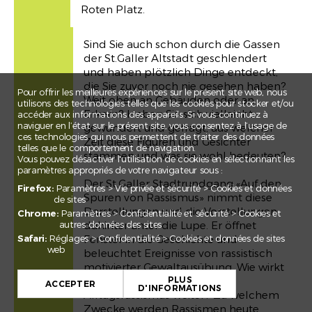
Roten Platz.
Sind Sie auch schon durch die Gassen
der St.Galler Altstadt geschlendert
und haben plötzlich Dinge entdeckt,
die Sie zuvor noch nie gesehen haben?
Pour offrir les meilleures expériences sur le présent site web, nous
Weit oben an Gebäuden oder an
utilisons des technologies telles que les cookies pour stocker et/ou
Erkern? Haben Sie sich vielleicht
accéder aux informations des appareils. Si vous continuez à
naviguer en l’état sur le présent site, vous consentez à l’usage de
gewundert und gefragt, aus welcher
ces technologies qui nous permettent de traiter des données
Zeit diese Figuren und Gesichter
telles que le comportement de navigation.
stammen und was sie wohl bedeuten?
Vous pouvez désactiver l'utilisation de cookies en sélectionnant les
paramètres appropriés de votre navigateur sous :
Der St.Galler Stadtrundgang «Auf den
Firefox:
Paramètres > Vie privée et sécurité > Cookies et données
Spuren von Rassismus» nimmt diese
de sites
Darstellungen und die Vorstellungen
Chrome:
Paramètres > Confidentialité et sécurité > Cookies et
autres données des sites
dahinter unter die Lupe. Er öffnet
Safari:
Réglages > Confidentialité > Cookies et données de sites
Fenster in die Geschichte und
web
beleuchtet Ereignisse von rassistisch
+
motivierter Gewaltausübung. Wie wirkt
PLUS
die Geschichte im heutigen
−
ACCEPTER
D'INFORMATIONS
Alltagsrassismus weiter? Zu welchem
Leaflet
Zwecke werden Rassismen heute