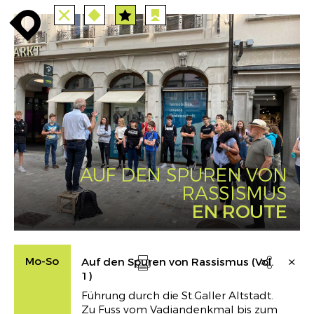
TOUTES
STATIONS
enroute
enroute
close
route
angebote
station
anreise
PARCOURS
EVENTS
FILTRE
route
event
agenda
INFO
enroute
AUF DEN SPUREN VON
RASSISMUS
EN ROUTE
Mo-So
Auf den Spuren von Rassismus (Vol.

1)
Drucken
Führung durch die St.Galler Altstadt.
Zu Fuss vom Vadiandenkmal bis zum