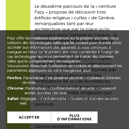
Le deuxième parcours de la « ceinture
Fazy » propose de découvrir trois
édifices religieux « cultes » de Genève,
remarquables tant par leur
architecture que par la place qu’ils
occupent dans l’histoire du canton : la
Pour offrir les meilleures expériences sur le présent site web, nous
synagogue Beth Yaacov, bâtie par la
utilisons des technologies telles que les cookies pour stocker et/ou
communauté juive, l’ancien temple
accéder aux informations des appareils. Si vous continuez à
naviguer en l’état sur le présent site, vous consentez à l’usage de
franc-maçon, aujourd’hui occupé par
ces technologies qui nous permettent de traiter des données
les catholiques romain·e·s et l’église
telles que le comportement de navigation.
russe des chrétien·nne·s orthodoxes.
Vous pouvez désactiver l'utilisation de cookies en sélectionnant les
Construits sur des terrains donnés par
paramètres appropriés de votre navigateur sous :
l’État lors de la démolition des
Firefox:
Paramètres > Vie privée et sécurité > Cookies et données
fortifications de la Cité au milieu du
de sites
XIXe siècle, ces édifices embrassent
Chrome:
Paramètres > Confidentialité et sécurité > Cookies et
différentes minorités religieuses que
autres données des sites
les participant·e·s découvrent au fil du
Safari:
Réglages > Confidentialité > Cookies et données de sites
web
parcours.
+
PLUS
−
ACCEPTER
Public-cible
D'INFORMATIONS
Classe du secondaire I
Leaflet
Classe du secondaire II