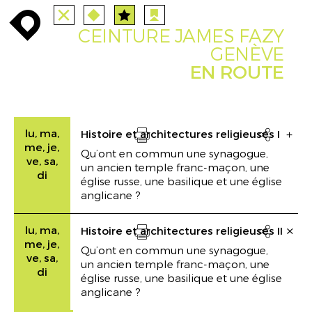
TOUTES
STATIONS
enroute
enroute
close
route
angebote
station
anreise
CEINTURE JAMES FAZY
PARCOURS
EVENTS
FILTRE
route
event
agenda
GENÈVE
EN ROUTE
INFO
enroute
lu, ma,
Histoire et architectures religieuses I

me, je,
Qu’ont en commun une synagogue,
Drucken
ve, sa,
un ancien temple franc-maçon, une
di
église russe, une basilique et une église
anglicane ?
lu, ma,
Histoire et architectures religieuses II

me, je,
Qu’ont en commun une synagogue,
Drucken
ve, sa,
un ancien temple franc-maçon, une
di
église russe, une basilique et une église
anglicane ?