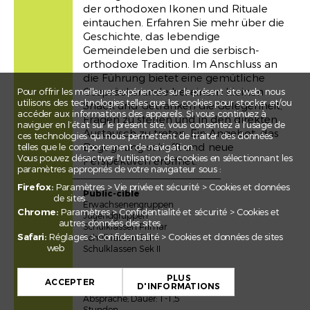
der orthodoxen Ikonen und Rituale
eintauchen. Erfahren Sie mehr über die
Geschichte, das lebendige
Gemeindeleben und die serbisch-
orthodoxe Tradition. Im Anschluss an
die Führung bietet eine gemütliche
Gesprächsrunde bei einem kleinen
Pour offrir les meilleures expériences sur le présent site web, nous
utilisons des technologies telles que les cookies pour stocker et/ou
Snack und Getränken die Gelegenheit,
accéder aux informations des appareils. Si vous continuez à
Fragen zu stellen und in den direkten
naviguer en l’état sur le présent site, vous consentez à l’usage de
Austausch zu treten. Ein Angebot, das
ces technologies qui nous permettent de traiter des données
Begegnung schafft und neue
telles que le comportement de navigation.
Vous pouvez désactiver l'utilisation de cookies en sélectionnant les
Perspektiven eröffnet.
paramètres appropriés de votre navigateur sous :
Firefox:
Paramètres > Vie privée et sécurité > Cookies et données
Public-cible
de sites
Erwachsenengruppen
Chrome:
Paramètres > Confidentialité et sécurité > Cookies et
Jugendgruppen
autres données des sites
Schulklassen Primar
Safari:
Réglages > Confidentialité > Cookies et données de sites
Schulklassen Sek I
web
Schulklassen Sek II
+
Date
PLUS
−
ACCEPTER
D'INFORMATIONS
Montag-Freitag nach
Absprache; Dauer: 1-1,5
Leaflet
Stunden