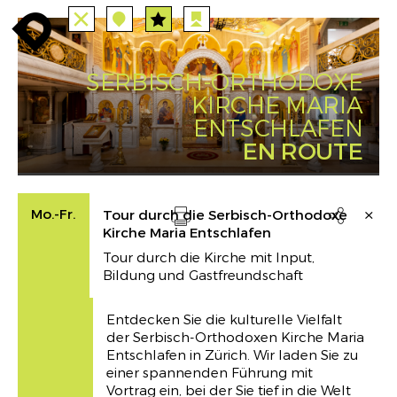
TOUTES
STATIONS
enroute
enroute
close
station
angebote
station
anreise
PARCOURS
EVENTS
FILTRE
route
event
agenda
SERBISCH-ORTHODOXE
INFO
enroute
KIRCHE MARIA
ENTSCHLAFEN
EN ROUTE
Mo.-Fr.
Tour durch die Serbisch-Orthodoxe

Kirche Maria Entschlafen
Drucken
Tour durch die Kirche mit Input,
Bildung und Gastfreundschaft
Entdecken Sie die kulturelle Vielfalt
der Serbisch-Orthodoxen Kirche Maria
Entschlafen in Zürich. Wir laden Sie zu
einer spannenden Führung mit
Vortrag ein, bei der Sie tief in die Welt