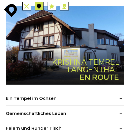
TUTTE
STAZIONI
PERCORSI
enroute
enroute
close
station
angebote
station
anreise
route
EVENTS
FILTRO
INFO
event
agenda
enroute
KRISHNA TEMPEL
LANGENTHAL
EN ROUTE
Ein Tempel im Ochsen
Gemeinschaftliches Leben
Feiern und Runder Tisch