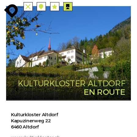
TOUTES
STATIONS
enroute
enroute
close
station
angebote
station
anreise
PARCOURS
EVENTS
FILTRE
route
event
agenda
INFO
enroute
KULTURKLOSTER ALTDORF
EN ROUTE
Kulturkloster Altdorf
Kapuzinerweg 22
6460 Altdorf