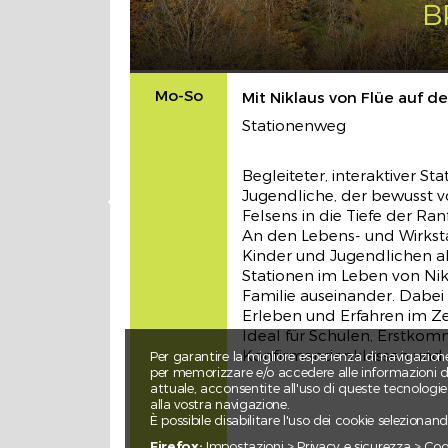
B
Mo-So
Mit Niklaus von Flüe auf 
Stationenweg
Incontri interreligiosi
stations
06.03 - 18.04.2019
Begleiteter, interaktiver S
Jugendliche, der bewusst v
Momenti di preghiera e di riflessione
Felsens in die Tiefe der Ran
comuni sul tema della Riconciliazione 
An den Lebens- und Wirkstä
della Pace
Kinder und Jugendlichen ak
Stationen im Leben von Nik
Familie auseinander. Dabei
Erleben und Erfahren im Z
Ideal für Schulen, Erstkom
Konfirmandenklassen und F
Per garantire la migliore esperienza di navigazion
per memorizzare e/o accedere alle informazioni dei
attuale, acconsentite all'uso di queste tecnologi
alla vostra navigazione.
È possibile disabilitare l'uso dei cookie seleziona
Kulturelles Erbe erleben
stations
Firefox:
Impostazioni > Privacy e sicurezza > Cooki