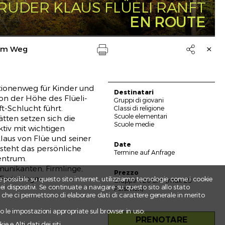
RUDER KLAUS FLÜELI RANFT
EN ROUTE
dem Weg

Drucken
tationenweg für Kinder und
Destinatari
on der Höhe des Flüeli-
Gruppi di giovani
ft-Schlucht führt.
Classi di religione
e
Scuole elementari
tten setzen sich die
Scuole medie
tiv mit wichtigen
laus von Flüe und seiner
Date
 steht das persönliche
Termine auf Anfrage
entrum.
munikanten, Firmlinge,
Prezzo
erienlager.
e possibile su questo sito internet, utilizziamo tecnologie come i cookie
Gruppe: 120 CHF (max. 25
 dispositivi. Se continuate a navigare su questo sito allo stato
Personen)
e che ci permettono di elaborare dati di carattere generale in merito
ndo le impostazioni appropriate sul browser in uso:
PRENOTARE
e e Alti dati dei siti