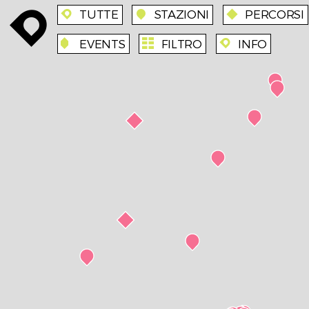
TUTTE
STAZIONI
PERCORSI
enroute
enroute
station
route
EVENTS
FILTRO
INFO
event
agenda
enroute