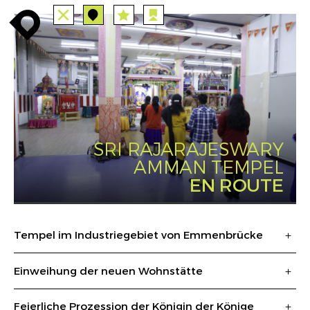
TOUTES
STATIONS
enroute
enroute
close
station
angebote
station
anreise
PARCOURS
EVENTS
FILTRE
route
event
agenda
INFO
enroute
SRI RAJARAJESWARY
AMMAN TEMPEL
EN ROUTE
Tempel im Industriegebiet von Emmenbrücke
Einweihung der neuen Wohnstätte
Feierliche Prozession der Königin der Könige