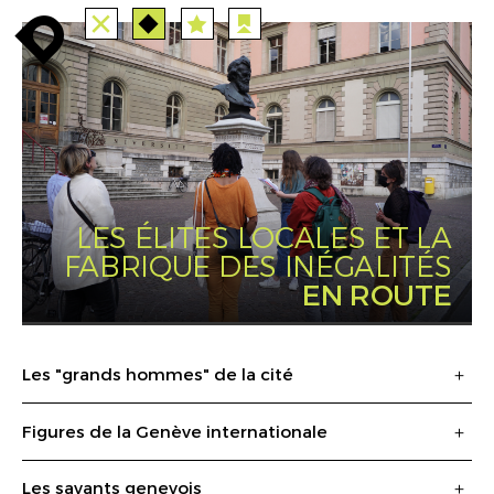
TOUTES
STATIONS
enroute
enroute
close
route
angebote
station
anreise
PARCOURS
EVENTS
FILTRE
route
event
agenda
INFO
enroute
LES ÉLITES LOCALES ET LA
FABRIQUE DES INÉGALITÉS
EN ROUTE
Les "grands hommes" de la cité
Figures de la Genève internationale
Les savants genevois